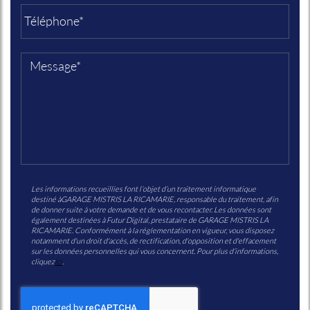
Les informations recueillies font l’objet d’un traitement informatique
destiné à
GARAGE MISTRIS LA RICAMARIE
, responsable du traitement, afin
de donner suite à votre demande et de vous recontacter. Les données sont
également destinées à Futur Digital, prestataire de GARAGE MISTRIS LA
RICAMARIE. Conformément à la réglementation en vigueur, vous disposez
notamment d'un droit d'accès, de rectification, d'opposition et d'effacement
sur les données personnelles qui vous concernent. Pour plus d’informations,
cliquez
ici
.