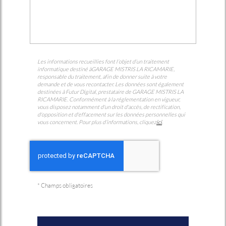
Les informations recueillies font l’objet d’un traitement
informatique destiné à
GARAGE MISTRIS LA RICAMARIE
,
responsable du traitement, afin de donner suite à votre
demande et de vous recontacter. Les données sont également
destinées à Futur Digital, prestataire de GARAGE MISTRIS LA
RICAMARIE. Conformément à la réglementation en vigueur,
vous disposez notamment d'un droit d'accès, de rectification,
d'opposition et d'effacement sur les données personnelles qui
vous concernent. Pour plus d’informations, cliquez
ici
.
*
Champs obligatoires