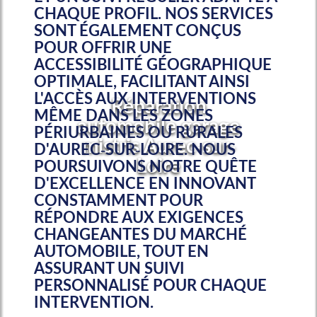
CHAQUE PROFIL. NOS SERVICES
SONT ÉGALEMENT CONÇUS
POUR OFFRIR UNE
ACCESSIBILITÉ GÉOGRAPHIQUE
OPTIMALE, FACILITANT AINSI
L'ACCÈS AUX INTERVENTIONS
Réparation
MÊME DANS LES ZONES
automobile garage
PÉRIURBAINES OU RURALES
mistris Aurec-sur-
D'AUREC-SUR-LOIRE. NOUS
Loire
POURSUIVONS NOTRE QUÊTE
D'EXCELLENCE EN INNOVANT
CONSTAMMENT POUR
RÉPONDRE AUX EXIGENCES
CHANGEANTES DU MARCHÉ
AUTOMOBILE, TOUT EN
ASSURANT UN SUIVI
PERSONNALISÉ POUR CHAQUE
INTERVENTION.