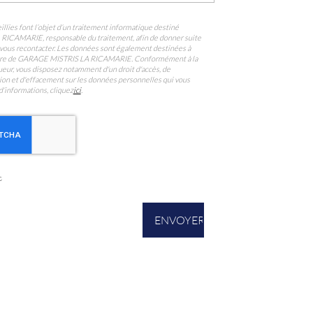
llies font l’objet d’un traitement informatique destiné
A RICAMARIE
, responsable du traitement, afin de donner suite
vous recontacter. Les données sont également destinées à
ataire de GARAGE MISTRIS LA RICAMARIE. Conformément à la
eur, vous disposez notamment d'un droit d'accès, de
ition et d'effacement sur les données personnelles qui vous
d’informations, cliquez
ici
.
s