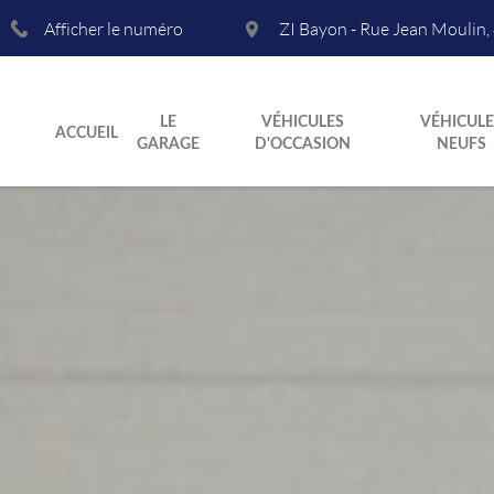
Afficher le numéro
ZI Bayon - Rue Jean Moulin
,
LE
VÉHICULES
VÉHICULE
ACCUEIL
GARAGE
D'OCCASION
NEUFS