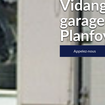
Vidang
garage
Planfo
Appelez-nous