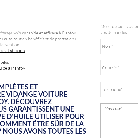
Merci de bien vouloi
vos demandes.
idange voiture
rapide et efficace à Planfoy.
es auto tout en bénéficiant de prestations
tervention.
e satisfaction
biles
uipe à Planfoy
MPLÈTES ET
E VIDANGE VOITURE
FOY. DÉCOUVREZ
S GARANTISSENT UNE
PE D'HUILE UTILISER POUR
COMMENT ÊTRE SÛR DE LA
? NOUS AVONS TOUTES LES