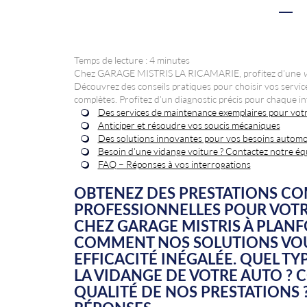
Temps de lecture : 4 minutes
Chez GARAGE MISTRIS LA RICAMARIE, profitez d'une
v
Découvrez des conseils pratiques pour choisir vos servic
complètes. Profitez d'un diagnostic précis pour chaque in
Des services de maintenance exemplaires pour votr
Anticiper et résoudre vos soucis mécaniques
Des solutions innovantes pour vos besoins automo
Besoin d'une vidange voiture ? Contactez notre éq
FAQ – Réponses à vos interrogations
OBTENEZ DES PRESTATIONS CO
PROFESSIONNELLES POUR VOTR
CHEZ GARAGE MISTRIS À PLAN
COMMENT NOS SOLUTIONS VOU
EFFICACITÉ INÉGALÉE. QUEL TY
LA VIDANGE DE VOTRE AUTO ? 
QUALITÉ DE NOS PRESTATIONS 