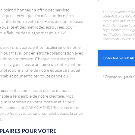
oint d'honneur à offrir des services
Les informations recuei
e équipe technique, formée aux dernières
à
GARAGE MISTRIS L
à votre demande et de 
 santé de votre véhicule. Forts de nombreuses
Futur Digital, prest
te qualité et des méthodes éprouvées pour
réglementation en vigu
la fiabilité des diagnostics et le suivi
rectification, d'oppos
concernent. Pour plus 
es environs apprécient particulièrement notre
Nous travaillons en étroite collaboration avec
olutions sur mesure. Chaque prestation est
ns en vigueur, assurant ainsi une intervention
 professionnalisme de notre équipe se traduit
pensables pour anticiper toute panne ou
*
Champs obligatoire
équipements modernes et des formations
hable à l'ensemble de notre clientèle. Nos
 sur l'entretien de votre moteur et à vous
. En choisissant GARAGE MISTRIS, vous optez
ge voiture
, avec un suivi complet depuis la prise
o.
PLAIRES POUR VOTRE