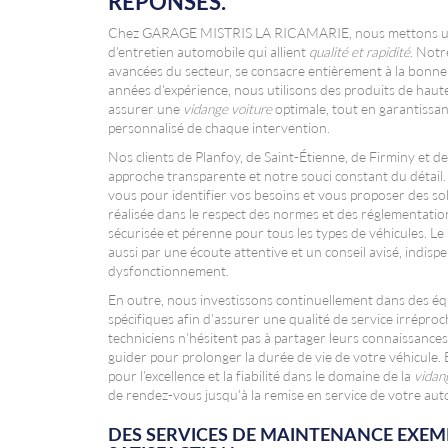
RÉPONSES.
Chez GARAGE MISTRIS LA RICAMARIE, nous mettons un p
d'entretien automobile qui allient
qualité et rapidité
. Notr
avancées du secteur, se consacre entièrement à la bonne
années d'expérience, nous utilisons des produits de hau
assurer une
vidange voiture
optimale, tout en garantissant 
personnalisé de chaque intervention.
Nos clients de Planfoy, de Saint-Étienne, de Firminy et d
approche transparente et notre souci constant du détail. 
vous pour identifier vos besoins et vous proposer des s
réalisée dans le respect des normes et des réglementatio
sécurisée et pérenne pour tous les types de véhicules. Le
aussi par une écoute attentive et un conseil avisé, indis
dysfonctionnement.
En outre, nous investissons continuellement dans des 
spécifiques afin d'assurer une qualité de service irréproc
techniciens n'hésitent pas à partager leurs connaissances
guider pour prolonger la durée de vie de votre véhicule
pour l'excellence et la fiabilité dans le domaine de la
vidan
de rendez-vous jusqu'à la remise en service de votre aut
DES SERVICES DE MAINTENANCE EXEM