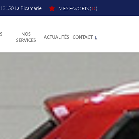
42150
La Ricamarie
MES FAVORIS
(
0
)
S
NOS
ACTUALITÉS
CONTACT
SERVICES