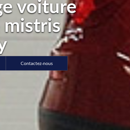
e voiture
 mistris
y
Contactez-nous