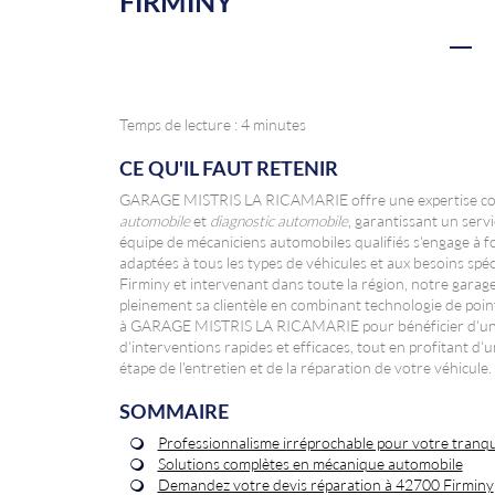
FIRMINY
Temps de lecture : 4 minutes
CE QU'IL FAUT RETENIR
GARAGE MISTRIS LA RICAMARIE offre une expertise c
automobile
et
diagnostic automobile
, garantissant un serv
équipe de mécaniciens automobiles qualifiés s'engage à fo
adaptées à tous les types de véhicules et aux besoins spé
Firminy et intervenant dans toute la région, notre garag
pleinement sa clientèle en combinant technologie de pointe
à GARAGE MISTRIS LA RICAMARIE pour bénéficier d'un sui
d'interventions rapides et efficaces, tout en profitant
étape de l'entretien et de la réparation de votre véhicule.
SOMMAIRE
Professionnalisme irréprochable pour votre tranqui
Solutions complètes en mécanique automobile
Demandez votre devis réparation à 42700 Firminy