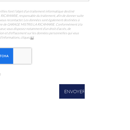
llies font l’objet d’un traitement informatique destiné
A RICAMARIE
, responsable du traitement, afin de donner suite
vous recontacter. Les données sont également destinées à
ataire de GARAGE MISTRIS LA RICAMARIE. Conformément à la
eur, vous disposez notamment d'un droit d'accès, de
ition et d'effacement sur les données personnelles qui vous
d’informations, cliquez
ici
.
s