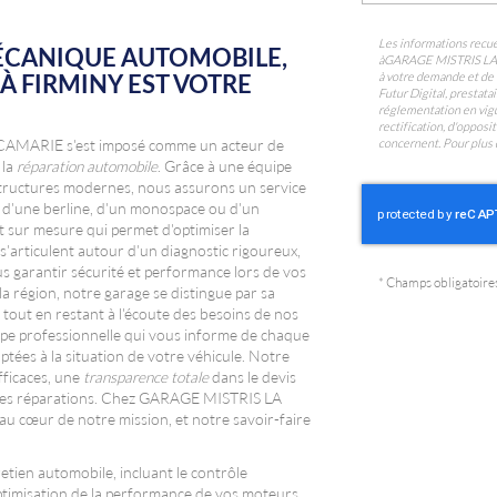
Les informations recuei
ÉCANIQUE AUTOMOBILE,
à
GARAGE MISTRIS L
À FIRMINY EST VOTRE
à votre demande et de 
Futur Digital, prest
réglementation en vigu
rectification, d'oppos
concernent. Pour plus 
AMARIE s'est imposé comme un acteur de
 la
réparation automobile
. Grâce à une équipe
structures modernes, nous assurons un service
se d'une berline, d'un monospace ou d'un
 sur mesure qui permet d'optimiser la
 s'articulent autour d'un diagnostic rigoureux,
us garantir sécurité et performance lors de vos
*
Champs obligatoire
a région, notre garage se distingue par sa
tout en restant à l'écoute des besoins de nos
quipe professionnelle qui vous informe de chaque
ptées à la situation de votre véhicule. Notre
fficaces, une
transparence totale
dans le devis
ors des réparations. Chez GARAGE MISTRIS LA
 au cœur de notre mission, et notre savoir-faire
retien automobile, incluant le contrôle
optimisation de la performance de vos moteurs