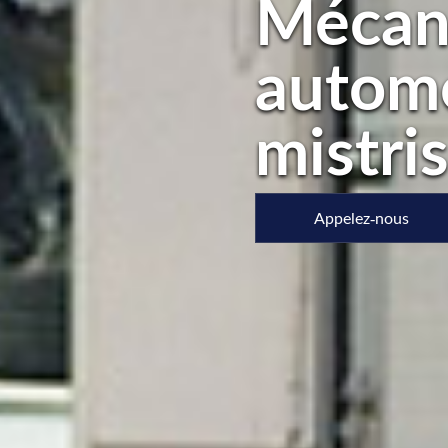
Mécan
automo
mistri
Appelez-nous