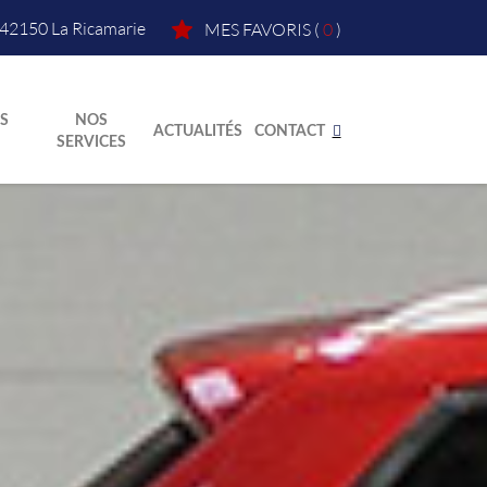
42150
La Ricamarie
MES FAVORIS
(
0
)
S
NOS
ACTUALITÉS
CONTACT
SERVICES