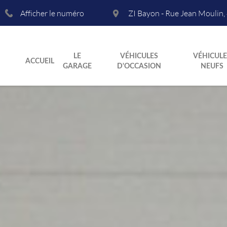
Afficher le numéro
ZI Bayon - Rue Jean Moulin
,
LE
VÉHICULES
VÉHICULE
ACCUEIL
GARAGE
D'OCCASION
NEUFS