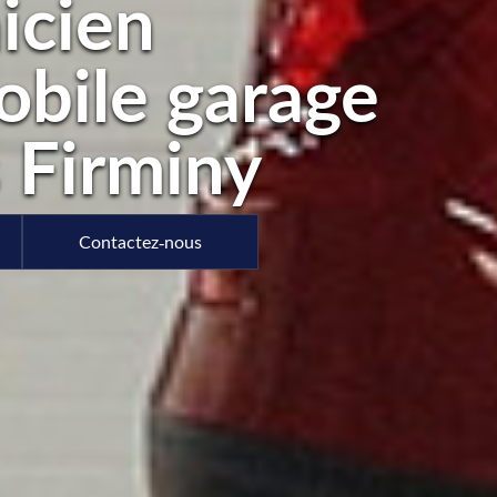
icien
bile garage
s Firminy
Contactez-nous