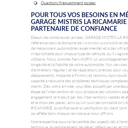
Questions fréquemment posées
POUR TOUS VOS BESOINS EN M
GARAGE MISTRIS LA RICAMARIE 
PARTENAIRE DE CONFIANCE
Depuis de nombreuses années, GARAGE MISTRIS LA RIC
référence dans le domaine de l'
entretien automobile
et de
de mécaniciens automobiles expérimentés et à des infra
irréprochable pour chaque type de véhicule, qu'il s'agis
utilitaire. Nous sommes fiers d'offrir un accompagnement
longévité et la fiabilité de votre automobile. Nos services
d'entretiens réguliers et de réparations précises pour vo
déplacements. Implanté à Firminy et reconnu dans toute l
capacité à résoudre des problèmes techniques complexes 
clients. Dès votre arrivée, vous êtes accueilli par une é
étape de l'intervention et vous propose des solutions ada
engagement se traduit par des interventions rapides et e
et le choix des pièces, ainsi qu'un suivi personnalisé l
RICAMARIE, la confiance et la satisfaction du client sont
se reflète dans chaque service que nous offrons.
Notre expertise couvre l'ensemble des aspects liés à l'ent
technique, le remplacement de pièces défectueuses et l'