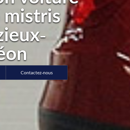
 mistris
ieux-
éon
Contactez-nous