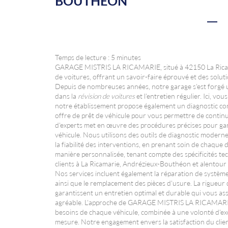
BOUTHÉON
Temps de lecture : 5 minutes
GARAGE MISTRIS LA RICAMARIE, situé à 42150 La Ricamari
de voitures, offrant un savoir-faire éprouvé et des solu
Depuis de nombreuses années, notre garage s'est forgé u
dans la
révision de voitures
et l'entretien régulier. Ici, vo
notre établissement propose également un diagnostic comp
offre de prêt de véhicule pour vous permettre de contin
d'experts met en œuvre des procédures précises pour gar
véhicule. Nous utilisons des outils de diagnostic modern
la fiabilité des interventions, en prenant soin de chaque 
manière personnalisée, tenant compte des spécificités te
clients à La Ricamarie, Andrézieux-Bouthéon et alentour t
Nos services incluent également la réparation de système
ainsi que le remplacement des pièces d'usure. La rigueur 
garantissent un entretien optimal et durable qui vous as
agréable. L'approche de GARAGE MISTRIS LA RICAMARIE
besoins de chaque véhicule, combinée à une volonté d'exce
mesure. Notre engagement envers la satisfaction du client