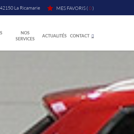
42150
La Ricamarie
MES FAVORIS
(
0
)
S
NOS
ACTUALITÉS
CONTACT
SERVICES