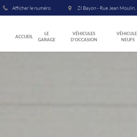
Afficher le numéro
ZI Bayon - Rue Jean Moulin
,
LE
VÉHICULES
VÉHICULE
ACCUEIL
GARAGE
D'OCCASION
NEUFS