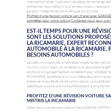
intervention et par l'utilisation de pièces de rechange ce
entreprise, nous mettons tout en œuvre pour répondre à 
garantir l'intégrité de votre véhicule sur la route.
Profitez d'une révision voiture sans tracas avec GAR
complètes pour votre voiture
Contactez-nous pour une r
EST-IL TEMPS POUR UNE RÉVISI
SONT LES SOLUTIONS PROPOSÉ
LA RICAMARIE, EXPERT RECON
AUTOMOBILE À LA RICAMARIE,
BESOINS AUTOMOBILES ?
Les défis croissants liés à l'entretien moderne des véhicu
révision voiture
. Dans un contexte où la sécurité et la per
de choisir un garage fiable et compétent pour anticipe
RICAMARIE, bénéficiez d'un suivi méticuleux et d'une exp
préserver la durée de vie de votre voiture. La qualité de 
spécifiques, assure une tranquillité d'esprit à long terme.
PROFITEZ D'UNE RÉVISION VOITURE S
MISTRIS LA RICAMARIE
Opter pour une révision voiture chez GARAGE MISTRIS LA