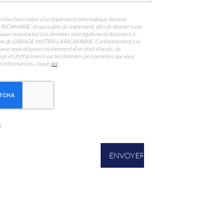
llies font l’objet d’un traitement informatique destiné
A RICAMARIE
, responsable du traitement, afin de donner suite
vous recontacter. Les données sont également destinées à
ataire de GARAGE MISTRIS LA RICAMARIE. Conformément à la
eur, vous disposez notamment d'un droit d'accès, de
ition et d'effacement sur les données personnelles qui vous
d’informations, cliquez
ici
.
s