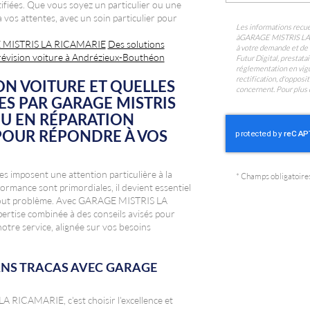
rtifiées. Que vous soyez un particulier ou une
vos attentes, avec un soin particulier pour
Les informations recuei
à
GARAGE MISTRIS L
AGE MISTRIS LA RICAMARIE
Des solutions
à votre demande et de 
évision voiture à Andrézieux-Bouthéon
Futur Digital, prest
réglementation en vigu
rectification, d'oppos
ON VOITURE ET QUELLES
concernent. Pour plus 
ES PAR GARAGE MISTRIS
NU EN RÉPARATION
 POUR RÉPONDRE À VOS
les imposent une attention particulière à la
*
Champs obligatoire
formance sont primordiales, il devient essentiel
r tout problème. Avec GARAGE MISTRIS LA
ertise combinée à des conseils avisés pour
notre service, alignée sur vos besoins
ANS TRACAS AVEC GARAGE
 RICAMARIE, c'est choisir l'excellence et