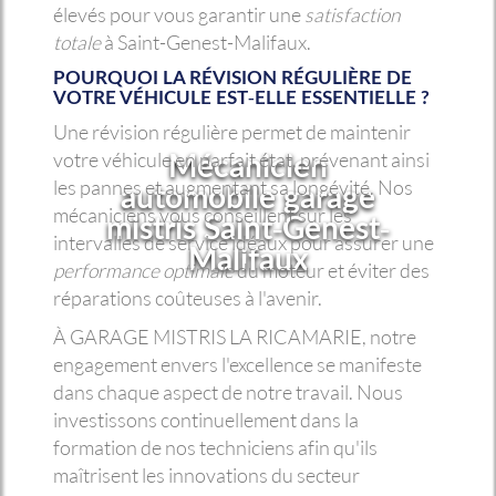
élevés pour vous garantir une
satisfaction
totale
à Saint-Genest-Malifaux.
POURQUOI LA RÉVISION RÉGULIÈRE DE
VOTRE VÉHICULE EST-ELLE ESSENTIELLE ?
Une révision régulière permet de maintenir
Mécanicien
votre véhicule en parfait état, prévenant ainsi
les pannes et augmentant sa longévité. Nos
automobile garage
mécaniciens vous conseillent sur les
mistris Saint-Genest-
intervalles de service idéaux pour assurer une
Malifaux
performance optimale
du moteur et éviter des
réparations coûteuses à l'avenir.
À GARAGE MISTRIS LA RICAMARIE, notre
engagement envers l'excellence se manifeste
dans chaque aspect de notre travail. Nous
investissons continuellement dans la
formation de nos techniciens afin qu'ils
maîtrisent les innovations du secteur