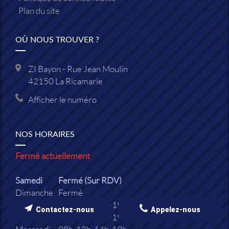
Plan du site
OÙ NOUS TROUVER ?
ZI Bayon - Rue Jean Moulin
42150
La Ricamarie
Afficher le numéro
NOS HORAIRES
Fermé actuellement
Samedi
Fermé (Sur RDV)
Dimanche
Fermé
Lundi
08h-12h, 14h-19h
Contactez-nous
Appelez-nous
Mardi
08h-12h, 14h-19h