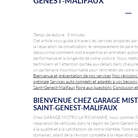
GENEST-MALIFAUX
Temps de lecture : 5 minutes
Cet article vous guide à travers les services proposés
la réparation de climatisation, le remplacement de pare-br
découvrirez comment notre expertise en entretien automob
performance et la longévité de votre voiture. Nous mett
techniciens et l'attention portée aux détails dans chacun
un partenaire incontournable pour l'entretien de votre v
Bienvenue et présentation de nos services
Nos révisions
optimale
Services auto complets et adaptés à vos besoins
Saint-Genest-Malifaux
Foire aux questions
Conclusion e
BIENVENUE CHEZ GARAGE MISTR
SAINT-GENEST-MALIFAUX
Chez GARAGE MISTRIS LA RICAMARIE, nous sommes fiers 
réparation de véhicules dans la région de Saint-Genest-Ma
à la qualité et à la satisfaction de notre clientèle. Notre 
domaines, allant de la révision complète à la réparation 