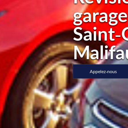
garage
Saint-
Malifa
Appelez-nous