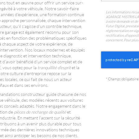
ns tout en œuvre pour offrir un service sur-
gévité à votre véhicule. Notre savoir-faire
Les informations recuei
 années d'expérience, une formation continue
à
GARAGE MISTRIS L
e approche personnalisée, chaque intervention
à votre demande et de 
eur, qu'il s'agisse d'un contrôle technique,
Futur Digital, prest
réglementation en vigu
tre garage est également reconnu pour son
rectification, d'oppos
visés en fonction des problématiques spécifiques
concernent. Pour plus 
 à chaque aspect de votre expérience, de
t-intervention. Nos locaux modernes et équipés
 diagnostic et intervention technique,
t d'avoir bénéficié d'un service complet et de
 vous optez pour la
tranquillité d'esprit
et la
otre culture d'entreprise repose sur la
*
Champs obligatoire
s locales, ce qui fait de nous un acteur
ifaux et dans ses environs.
mandations constructeur guide chacune de nos
ue véhicule, des modèles récents aux voitures
des conseils adaptés. Notre engagement dans le
ation de
pièces de rechange de qualité
et
ustrie. En mettant l'accent sur la sécurité
ntribuons à un avenir plus durable pour tous
nformée des dernières innovations techniques
ainsi anticiper les besoins de nos clients.