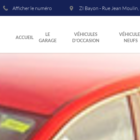
Afficher le numéro
ZI Bayon - Rue Jean Moulin
,
LE
VÉHICULES
VÉHICULE
ACCUEIL
GARAGE
D'OCCASION
NEUFS