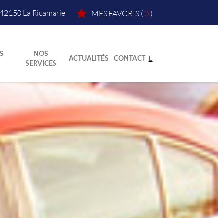
42150
La Ricamarie
MES FAVORIS
(
0
)
S
NOS
ACTUALITÉS
CONTACT
SERVICES