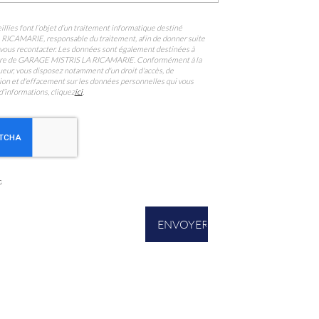
llies font l’objet d’un traitement informatique destiné
A RICAMARIE
, responsable du traitement, afin de donner suite
vous recontacter. Les données sont également destinées à
ataire de GARAGE MISTRIS LA RICAMARIE. Conformément à la
eur, vous disposez notamment d'un droit d'accès, de
ition et d'effacement sur les données personnelles qui vous
d’informations, cliquez
ici
.
s