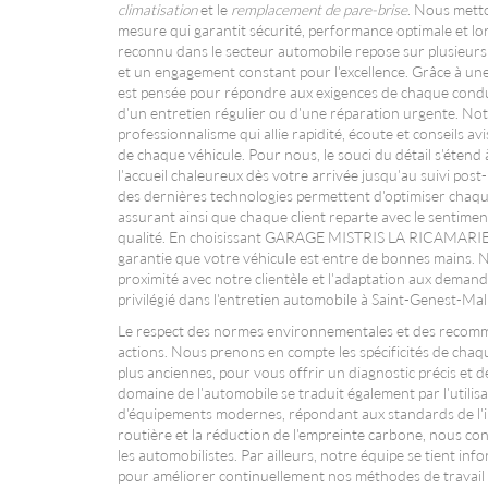
climatisation
et le
remplacement de pare-brise
. Nous metto
mesure qui garantit sécurité, performance optimale et lon
reconnu dans le secteur automobile repose sur plusieurs
et un engagement constant pour l'excellence. Grâce à un
est pensée pour répondre aux exigences de chaque conduct
d'un entretien régulier ou d'une réparation urgente. No
professionnalisme qui allie rapidité, écoute et conseils a
de chaque véhicule. Pour nous, le souci du détail s'étend
l'accueil chaleureux dès votre arrivée jusqu'au suivi pos
des dernières technologies permettent d'optimiser chaque
assurant ainsi que chaque client reparte avec le sentimen
qualité. En choisissant GARAGE MISTRIS LA RICAMARIE,
garantie que votre véhicule est entre de bonnes mains. N
proximité avec notre clientèle et l'adaptation aux demande
privilégié dans l'entretien automobile à Saint-Genest-Mal
Le respect des normes environnementales et des recom
actions. Nous prenons en compte les spécificités de chaq
plus anciennes, pour vous offrir un diagnostic précis et 
domaine de l'automobile se traduit également par l'utilis
d'équipements modernes, répondant aux standards de l'ind
routière et la réduction de l'empreinte carbone, nous co
les automobilistes. Par ailleurs, notre équipe se tient i
pour améliorer continuellement nos méthodes de travail et 