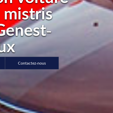
 mistris
Genest-
ux
Contactez-nous