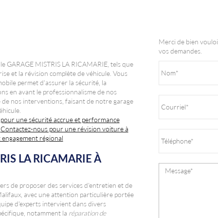
Merci de bien vouloi
vos demandes.
 par le GARAGE MISTRIS LA RICAMARIE, tels que
ise et la révision complète de véhicule. Vous
ile permet d'assurer la sécurité, la
ons en avant le professionnalisme de nos
e de nos interventions, faisant de notre garage
éhicule.
 pour une sécurité accrue et performance
Contactez-nous pour une révision voiture à
t engagement régional
IS LA RICAMARIE À
de proposer des services d'entretien et de
lifaux, avec une attention particulière portée
équipe d'experts intervient dans divers
spécifique, notamment la
réparation de