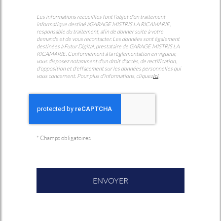
Les informations recueillies font l’objet d’un traitement
informatique destiné à
GARAGE MISTRIS LA RICAMARIE
,
responsable du traitement, afin de donner suite à votre
demande et de vous recontacter. Les données sont également
destinées à Futur Digital, prestataire de GARAGE MISTRIS LA
RICAMARIE. Conformément à la réglementation en vigueur,
vous disposez notamment d'un droit d'accès, de rectification,
d'opposition et d'effacement sur les données personnelles qui
vous concernent. Pour plus d’informations, cliquez
ici
.
*
Champs obligatoires