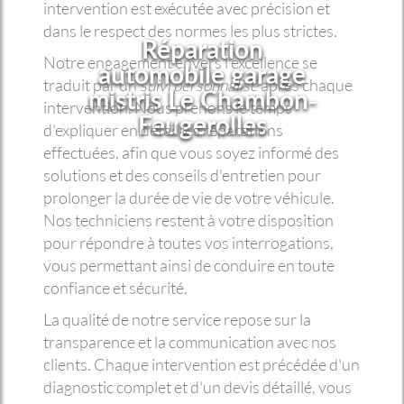
intervention est exécutée avec précision et
dans le respect des normes les plus strictes.
Réparation
Notre engagement envers l'excellence se
automobile garage
traduit par un
suivi personnalisé
après chaque
mistris Le Chambon-
intervention. Nous prenons le temps
Feugerolles
d'expliquer en détail les réparations
effectuées, afin que vous soyez informé des
solutions et des conseils d'entretien pour
prolonger la durée de vie de votre véhicule.
Nos techniciens restent à votre disposition
pour répondre à toutes vos interrogations,
vous permettant ainsi de conduire en toute
confiance et sécurité.
La qualité de notre service repose sur la
transparence et la communication avec nos
clients. Chaque intervention est précédée d'un
diagnostic complet et d'un devis détaillé, vous