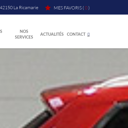
42150
La Ricamarie
MES FAVORIS
(
0
)
S
NOS
ACTUALITÉS
CONTACT
SERVICES