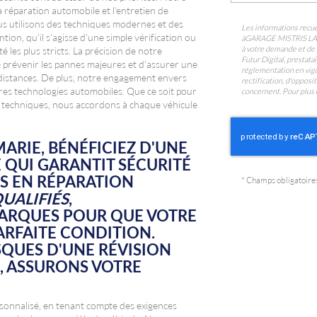
 réparation automobile et l'entretien de
ous utilisons des techniques modernes et des
Les informations recuei
on, qu'il s'agisse d'une simple vérification ou
à
GARAGE MISTRIS L
à votre demande et de 
 les plus stricts. La précision de notre
Futur Digital, prest
de prévenir les pannes majeures et d'assurer une
réglementation en vigu
distances. De plus, notre engagement envers
rectification, d'oppos
ères technologies automobiles. Que ce soit pour
concernent. Pour plus 
 techniques, nous accordons à chaque véhicule
ARIE, BÉNÉFICIEZ D'UNE
 QUI GARANTIT SÉCURITÉ
S EN RÉPARATION
*
Champs obligatoire
UALIFIÉS
,
MARQUES POUR QUE VOTRE
ARFAITE CONDITION.
SQUES D'UNE RÉVISION
, ASSURONS VOTRE
sonnalisé, en tenant compte des exigences