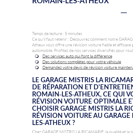
ROMAIN-LES-ATHEUX
Temps de lecture : 5 minutes
Ce qu'il faut retenir : Découvrez comment notre GARA
Atheux vous offre une révision voiture fiable et efficace
automobile. Profitez de nos services diversifiés pour roul
Des services auto qui font la différence
Des solutions complètes pour votre véhicule
Demandez votre devis de révision voiture mainten
LE GARAGE MISTRIS LA RICAMAR
DE RÉPARATION ET D'ENTRETIE
ROMAIN-LES-ATHEUX, CE QUI V
RÉVISION VOITURE OPTIMALE E
CHOISIR GARAGE MISTRIS LA R
RÉVISION VOITURE AU GARAGE 
LES-ATHEUX ?
Chez GARAGE MISTRIS LA RICAMARIE, la qualité et la séc