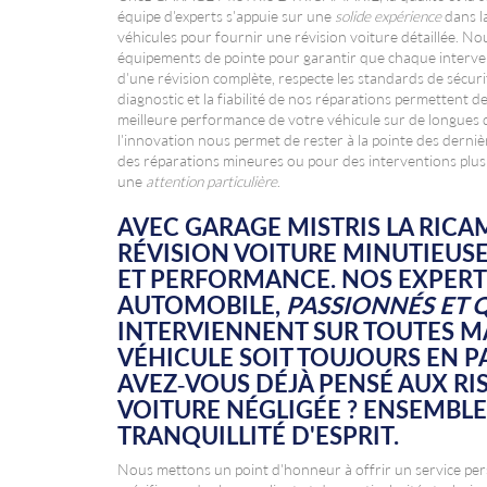
équipe d'experts s'appuie sur une
solide expérience
dans la
véhicules pour fournir une révision voiture détaillée. N
équipements de pointe pour garantir que chaque interventi
d'une révision complète, respecte les standards de sécurité
diagnostic et la fiabilité de nos réparations permettent 
meilleure performance de votre véhicule sur de longues 
l'innovation nous permet de rester à la pointe des derni
des réparations mineures ou pour des interventions plus
une
attention particulière
.
AVEC GARAGE MISTRIS LA RICAM
RÉVISION VOITURE
MINUTIEUSE
ET PERFORMANCE. NOS EXPERT
AUTOMOBILE,
PASSIONNÉS ET Q
INTERVIENNENT SUR TOUTES 
VÉHICULE SOIT TOUJOURS EN P
AVEZ-VOUS DÉJÀ PENSÉ AUX RI
VOITURE NÉGLIGÉE ? ENSEMBLE
TRANQUILLITÉ D'ESPRIT.
Nous mettons un point d'honneur à offrir un service per