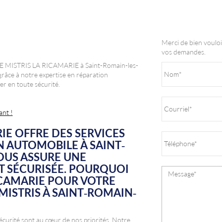
Merci de bien vouloi
vos demandes.
GE MISTRIS LA RICAMARIE à Saint-Romain-les-
 grâce à notre expertise en réparation
er en toute sécurité.
ant !
IE OFFRE DES SERVICES
N AUTOMOBILE À SAINT-
OUS ASSURE UNE
T SÉCURISÉE. POURQUOI
ICAMARIE POUR VOTRE
MISTRIS À SAINT-ROMAIN-
urité sont au cœur de nos priorités. Notre