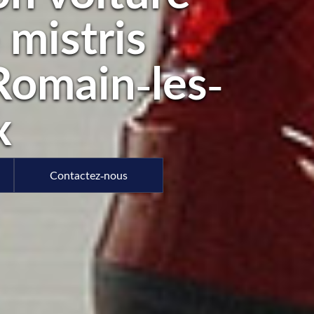
 mistris
Romain-les-
x
Contactez-nous