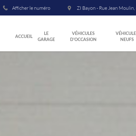
Afficher le numéro
ZI Bayon - Rue Jean Moulin
,
LE
VÉHICULES
VÉHICULE
ACCUEIL
GARAGE
D'OCCASION
NEUFS