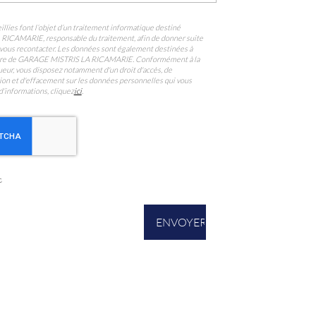
llies font l’objet d’un traitement informatique destiné
A RICAMARIE
, responsable du traitement, afin de donner suite
vous recontacter. Les données sont également destinées à
ataire de GARAGE MISTRIS LA RICAMARIE. Conformément à la
eur, vous disposez notamment d'un droit d'accès, de
ition et d'effacement sur les données personnelles qui vous
d’informations, cliquez
ici
.
s