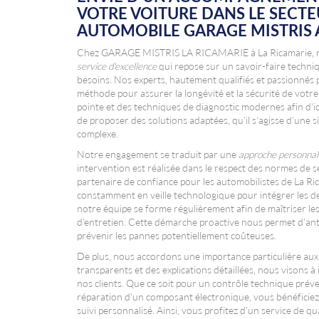
VOTRE VOITURE DANS LE SECT
AUTOMOBILE GARAGE MISTRIS 
Chez GARAGE MISTRIS LA RICAMARIE à La Ricamarie, no
service d'excellence
qui repose sur un savoir-faire techni
besoins. Nos experts, hautement qualifiés et passionnés p
méthode pour assurer la longévité et la sécurité de votr
pointe et des techniques de diagnostic modernes afin d'i
de proposer des solutions adaptées, qu'il s'agisse d'une s
complexe.
Notre engagement se traduit par une
approche personnal
intervention est réalisée dans le respect des normes de sé
partenaire de confiance pour les automobilistes de La R
constamment en veille technologique pour intégrer les d
notre équipe se forme régulièrement afin de maîtriser le
d'entretien. Cette démarche proactive nous permet d'anti
prévenir les pannes potentiellement coûteuses.
De plus, nous accordons une importance particulière aux 
transparents et des explications détaillées, nous visons à
nos clients. Que ce soit pour un contrôle technique préven
réparation d'un composant électronique, vous bénéfici
suivi personnalisé. Ainsi, vous profitez d'un service de qu