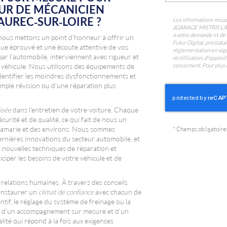
EUR DE
MÉCANICIEN
AUREC-SUR-LOIRE
?
Les informations recuei
à
GARAGE MISTRIS L
à votre demande et de 
us mettons un point d'honneur à offrir un
Futur Digital, prest
que éprouvé et une écoute attentive de vos
réglementation en vigu
ar l'automobile, interviennent avec rigueur et
rectification, d'oppos
concernent. Pour plus 
e véhicule. Nous utilisons des équipements de
dentifier les moindres dysfonctionnements et
imple révision ou d'une réparation plus
isée
dans l'entretien de votre voiture. Chaque
curité et de qualité, ce qui fait de nous un
icamarie et des environs. Nous sommes
*
Champs obligatoire
ernières innovations du secteur automobile, et
s nouvelles techniques de réparation et
ciper les besoins de votre véhicule et de
relations humaines. À travers des conseils
 instaurer un
climat de confiance
avec chacun de
tif, le réglage du système de freinage ou la
ez d'un accompagnement sur mesure et d'un
alité qui répond à la fois aux exigences