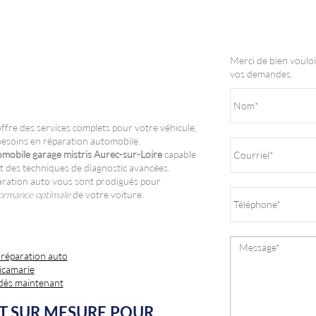
Merci de bien vouloi
vos demandes.
e des services complets pour votre véhicule,
besoins en réparation automobile.
mobile garage mistris Aurec-sur-Loire
capable
nt des techniques de diagnostic avancées.
réparation auto vous sont prodigués pour
ormance optimale
de votre voiture.
 réparation auto
icamarie
 dès maintenant
 SUR MESURE POUR