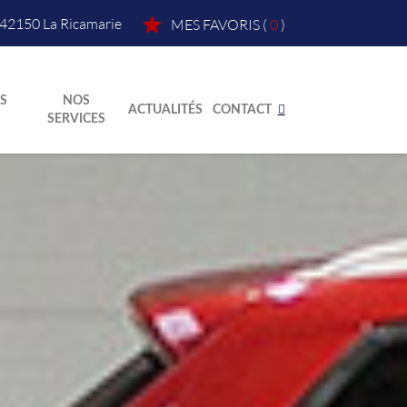
42150
La Ricamarie
MES FAVORIS
(
0
)
S
NOS
ACTUALITÉS
CONTACT
SERVICES