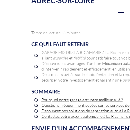
AUREC-SUR-LOIRE
Temps de lecture : 4 minutes
CE QU'IL FAUT RETENIR
GARAGE MISTRIS LA RICAMARIE à La Ricamarie offr
alliant
expertise
et
fiabilité
pour satisfaire tous vos 
Découvrez les avantages d'un bon
Mécanicien auto
d'intervenir rapidement et efficacement, en utilisa
Des conseils avisés sur le choix, l'entretien et la 
sécuriser votre investissement et garantir une
perf
SOMMAIRE
Pourquoi notre garage est votre meilleur allié ?
Questions fréquemment posées sur les services de
Découvrez nos solutions de réparation auto à La R
Contactez votre expert automobile à La Ricamarie
ENVIE D'UN ACCOMPAGNEMENT