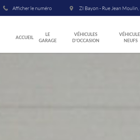
Afficher le numéro
ZI Bayon - Rue Jean Moulin
,
LE
VÉHICULES
VÉHICULE
ACCUEIL
GARAGE
D'OCCASION
NEUFS