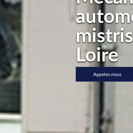
automo
mistri
Loire
Appelez-nous