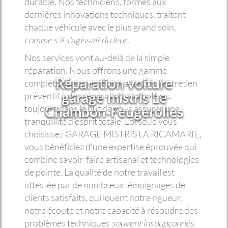
durable. Nos techniciens, formés aux
dernières innovations techniques, traitent
chaque véhicule avec le plus grand soin,
comme s'il s'agissait du leur
.
Nos services vont au-delà de la simple
réparation. Nous offrons une gamme
Réparation voiture
complète d'interventions, allant de l'entretien
garage mistris Le
préventif à des réparations complexes,
Chambon-Feugerolles
toujours dans le but de vous assurer une
tranquillité d'esprit totale. Lorsque vous
choisissez GARAGE MISTRIS LA RICAMARIE,
vous bénéficiez d'une expertise éprouvée qui
combine savoir-faire artisanal et technologies
de pointe. La qualité de notre travail est
attestée par de nombreux témoignages de
clients satisfaits, qui louent notre rigueur,
notre écoute et notre capacité à résoudre des
problèmes techniques
souvent insoupçonnés
.