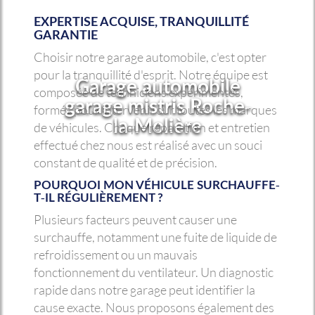
EXPERTISE ACQUISE, TRANQUILLITÉ
GARANTIE
Choisir notre garage automobile, c'est opter
pour la tranquillité d'esprit. Notre équipe est
Garage automobile
composée de techniciens expérimentés,
garage mistris Roche-
formés pour intervenir sur toutes les marques
la-Molière
de véhicules. Chaque réparation et entretien
effectué chez nous est réalisé avec un souci
constant de qualité et de précision.
POURQUOI MON VÉHICULE SURCHAUFFE-
T-IL RÉGULIÈREMENT ?
Plusieurs facteurs peuvent causer une
surchauffe, notamment une fuite de liquide de
refroidissement ou un mauvais
fonctionnement du ventilateur. Un diagnostic
rapide dans notre garage peut identifier la
cause exacte. Nous proposons également des