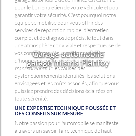
pour le bon entretien de votre véhicule et pour
garantir votre sécurité. C'est pourquoi notre
équipe se mobilise pour vous offrir des
services de réparation rapide, d'entretien
complet et de diagnostic précis, le tout dans
une atmosphère conviviale et respectueuse de
Garage automobile
vos contraintes. Nous mettons un point
garage mistris Planfoy
d'honneur à communiquer de manière
transparente
sur les causes des
dysfonctionnements identifiés, les solutions
envisagées et les coûts associés, afin que vous
puissiez prendre des décisions éclairées en
toute sérénité.
UNE EXPERTISE TECHNIQUE POUSSÉE ET
DES CONSEILS SUR MESURE
Notre passion pour l'automobile se manifeste
à travers un savoir-faire technique de haut