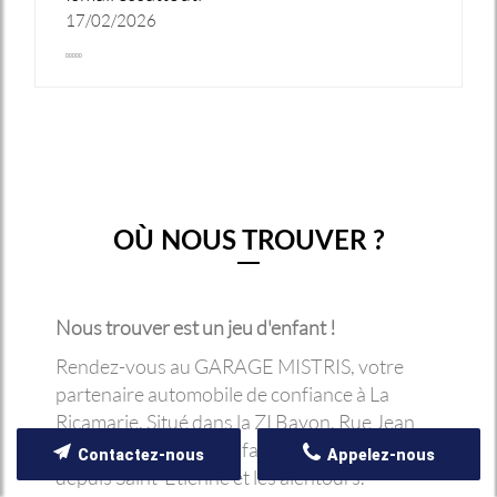
17/02/2026
OÙ NOUS TROUVER ?
Nous trouver est un jeu d'enfant !
Rendez-vous au GARAGE MISTRIS, votre
partenaire automobile de confiance à La
Ricamarie. Situé dans la ZI Bayon, Rue Jean
Moulin, nous sommes facilement accessibles
Contactez-nous
Appelez-nous
depuis Saint-Étienne et les alentours.