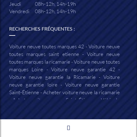
Jeudi
08h-12h, 14h-19h
Vendredi
08h-12h, 14h-19h
RECHERCHES FRÉQUENTES :
Voiture neuve toutes marques 42
Voiture neuve
toutes marques saint etienne
Voiture neuve
toutes marques la ricamarie
Voiture neuve toutes
marques Loire
Voiture neuve garantie 42
Voiture neuve garantie la Ricamarie
Voiture
neuve garantie loire
Voiture neuve garantie
Saint-Étienne
Acheter voiture neuve la ricamarie
Acheter voiture neuve Saint-Étienne
Véhicule
neuf 42
Véhicule neuf loire
Garage automobile
neuf 42
Garage automobile neuf loire
Garage
automobile neuf la ricamarie
Garage automobile
neuf Saint-Étienne
Vendeur voiture neuve 42