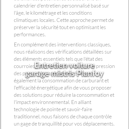
calendrier d'entretien personnalisé basé sur
l'âge, le kilométrage et les conditions
climatiques locales. Cette approche permet de
préserver la sécurité tout en optimisant les
performances.
En complément des interventions classiques,
nous réalisons des vérifications détaillées sur
des éléments essentiels tels que l'état des
Entretien voiture
courroies, l'alignement des roues et la pression
garage mistris Planfoy
des pneus. Nos spécialistes évaluent
également la consommation de carburant et
l'efficacité énergétique afin de vous proposer
des solutions pour réduire la consommation et
l'impact environnemental. En alliant
technologie de pointe et savoir-faire
traditionnel, nous faisons de chaque contrôle
un gage de tranquillité pour vos déplacements.