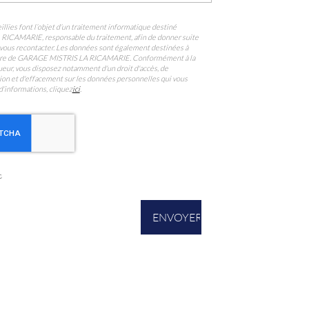
llies font l’objet d’un traitement informatique destiné
A RICAMARIE
, responsable du traitement, afin de donner suite
vous recontacter. Les données sont également destinées à
ataire de GARAGE MISTRIS LA RICAMARIE. Conformément à la
eur, vous disposez notamment d'un droit d'accès, de
ition et d'effacement sur les données personnelles qui vous
d’informations, cliquez
ici
.
s