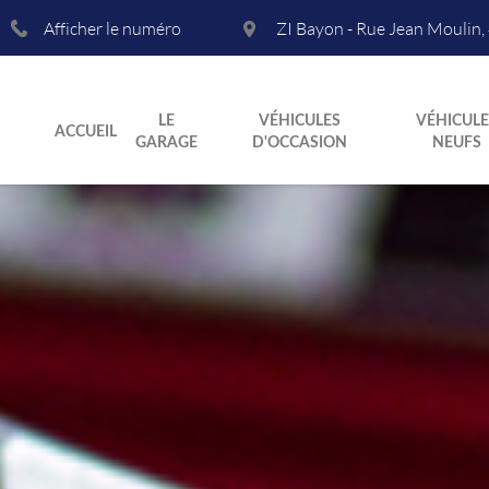
Afficher le numéro
ZI Bayon - Rue Jean Moulin
,
LE
VÉHICULES
VÉHICULE
ACCUEIL
GARAGE
D'OCCASION
NEUFS