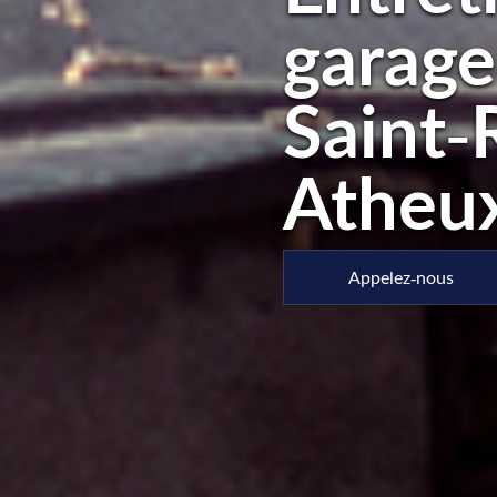
garage
Saint-
Atheu
Appelez-nous