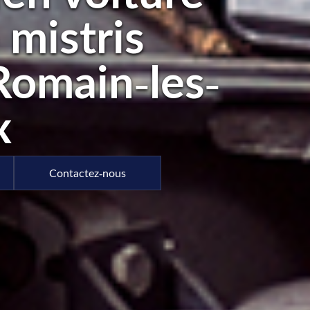
 mistris
Romain-les-
x
Contactez-nous