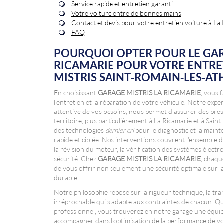
Service rapide et entretien garanti
Votre voiture entre de bonnes mains
Contact et devis pour votre entretien voiture à La
FAQ
POURQUOI OPTER POUR LE
GAR
RICAMARIE
POUR VOTRE
ENTRE
MISTRIS SAINT-ROMAIN-LES-A
En choisissant
GARAGE MISTRIS LA RICAMARIE
, vous 
l'entretien et la réparation de votre véhicule. Notre exp
attentive de vos besoins, nous permet d'assurer des pres
territoire, plus particulièrement à La Ricamarie et à Sa
des technologies
dernier cri
pour le diagnostic et la maint
rapide et ciblée. Nos interventions couvrent l'ensemble de
la révision du moteur, la vérification des systèmes électr
sécurité. Chez
GARAGE MISTRIS LA RICAMARIE
, chaque
de vous offrir non seulement une sécurité optimale sur la 
durable.
Notre philosophie repose sur la rigueur technique, la tra
irréprochable qui s'adapte aux contraintes de chacun. Qu
professionnel, vous trouverez en notre garage une équip
accompagner dans l'optimisation de la performance de vo