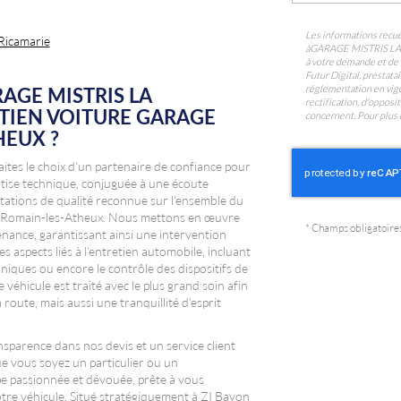
Les informations recuei
 Ricamarie
à
GARAGE MISTRIS L
à votre demande et de 
Futur Digital, prest
réglementation en vigu
AGE MISTRIS LA
rectification, d'oppos
TIEN VOITURE GARAGE
concernent. Pour plus 
THEUX
?
faites le choix d'un partenaire de confiance pour
ertise technique, conjuguée à une écoute
tations de qualité reconnue sur l'ensemble du
int-Romain-les-Atheux. Nous mettons en œuvre
*
Champs obligatoire
enance, garantissant ainsi une intervention
s aspects liés à l'entretien automobile, incluant
oniques ou encore le contrôle des dispositifs de
 véhicule est traité avec le plus grand soin afin
route, mais aussi une tranquillité d'esprit
nsparence dans nos devis et un service client
e vous soyez un particulier ou un
e passionnée et dévouée, prête à vous
tre véhicule. Situé stratégiquement à ZI Bayon