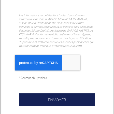
Les informations recueillies font l’objet d’un traitement
informatique destiné à
GARAGE MISTRIS LA RICAMARIE
,
responsable du traitement, afin de donner suite à votre
demande et de vous recontacter. Les données sont également
destinées à Futur Digital, prestataire de GARAGE MISTRIS LA
RICAMARIE. Conformément à la réglementation en vigueur,
vous disposez notamment d'un droit d'accès, de rectification,
d'opposition et d'effacement sur les données personnelles qui
vous concernent. Pour plus d’informations, cliquez
ici
.
*
Champs obligatoires