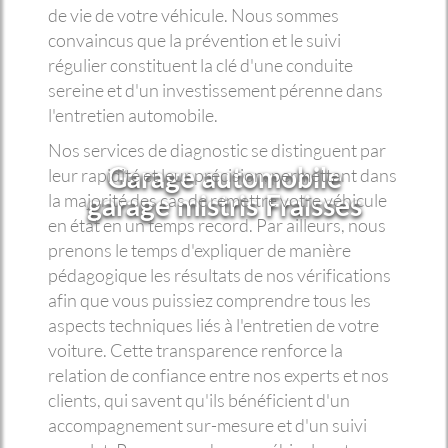
de vie de votre véhicule. Nous sommes
convaincus que la prévention et le suivi
régulier constituent la clé d'une conduite
sereine et d'un investissement pérenne dans
l'entretien automobile.
Nos services de diagnostic se distinguent par
Garage automobile
leur rapidité et leur précision, permettant dans
garage mistris Fraisses
la majorité des cas de remettre votre véhicule
en état en un temps record. Par ailleurs, nous
prenons le temps d'expliquer de manière
pédagogique les résultats de nos vérifications
afin que vous puissiez comprendre tous les
aspects techniques liés à l'entretien de votre
voiture. Cette transparence renforce la
relation de confiance entre nos experts et nos
clients, qui savent qu'ils bénéficient d'un
accompagnement sur-mesure et d'un suivi