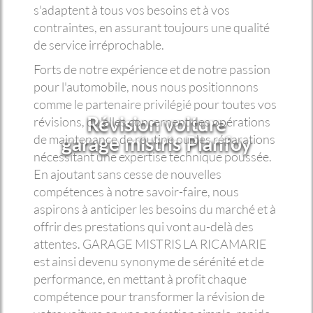
s'adaptent à tous vos besoins et à vos
contraintes, en assurant toujours une qualité
de service irréprochable.
Forts de notre expérience et de notre passion
pour l'automobile, nous nous positionnons
comme le partenaire privilégié pour toutes vos
Révision voiture
révisions, qu'elles concernent des opérations
garage mistris Planfoy
de maintenance de routine ou des réparations
nécessitant une expertise technique poussée.
En ajoutant sans cesse de nouvelles
compétences à notre savoir-faire, nous
aspirons à anticiper les besoins du marché et à
offrir des prestations qui vont au-delà des
attentes. GARAGE MISTRIS LA RICAMARIE
est ainsi devenu synonyme de sérénité et de
performance, en mettant à profit chaque
compétence pour transformer la révision de