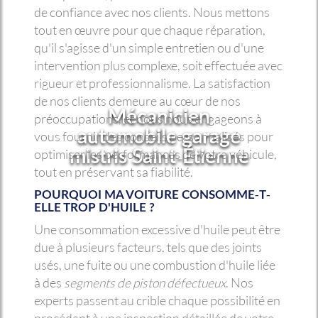
de confiance avec nos clients. Nous mettons
tout en œuvre pour que chaque réparation,
qu'il s'agisse d'un simple entretien ou d'une
intervention plus complexe, soit effectuée avec
rigueur et professionnalisme. La satisfaction
de nos clients demeure au cœur de nos
Mécanicien
préoccupations, et nous nous engageons à
automobile garage
vous fournir des conseils personnalisés pour
mistris Saint-Étienne
optimiser les performances de votre véhicule,
tout en préservant sa fiabilité.
POURQUOI MA VOITURE CONSOMME-T-
ELLE TROP D'HUILE ?
Une consommation excessive d'huile peut être
due à plusieurs facteurs, tels que des joints
usés, une fuite ou une combustion d'huile liée
à des
segments de piston défectueux
. Nos
experts passent au crible chaque possibilité en