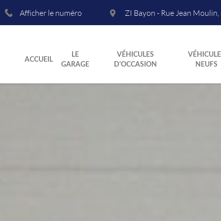
Afficher le numéro
ZI Bayon - Rue Jean Moulin
,
LE
VÉHICULES
VÉHICULE
ACCUEIL
GARAGE
D'OCCASION
NEUFS