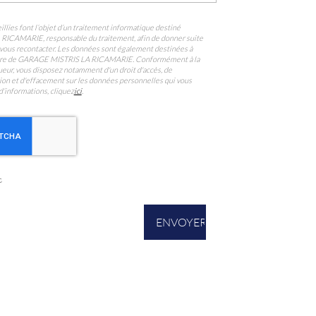
llies font l’objet d’un traitement informatique destiné
A RICAMARIE
, responsable du traitement, afin de donner suite
vous recontacter. Les données sont également destinées à
ataire de GARAGE MISTRIS LA RICAMARIE. Conformément à la
eur, vous disposez notamment d'un droit d'accès, de
ition et d'effacement sur les données personnelles qui vous
d’informations, cliquez
ici
.
s