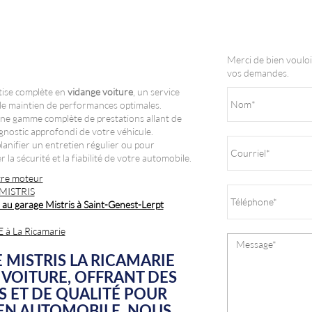
Merci de bien vouloi
vos demandes.
ise complète en
vidange voiture
, un service
 le maintien de performances optimales.
une gamme complète de prestations allant de
agnostic approfondi de votre véhicule.
anifier un entretien régulier ou pour
la sécurité et la fiabilité de votre automobile.
otre moteur
 MISTRIS
 au garage Mistris à Saint-Genest-Lerpt
à La Ricamarie
 MISTRIS LA RICAMARIE
 VOITURE
, OFFRANT DES
S ET DE QUALITÉ POUR
IEN AUTOMOBILE. NOUS