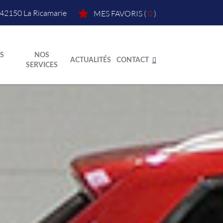
42150
La Ricamarie
MES FAVORIS
(
0
)
S
NOS
ACTUALITÉS
CONTACT
SERVICES