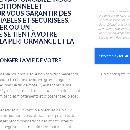
DITIONNEL ET
R VOUS GARANTIR DES
Les informations recuei
à
GARAGE MISTRIS L
ABLES ET SÉCURISÉES.
à votre demande et de 
Futur Digital, prest
IER OU UN
réglementation en vigu
 SE TIENT À VOTRE
rectification, d'oppos
concernent. Pour plus 
 LA PERFORMANCE ET LA
E.
ONGER LA VIE DE VOTRE
ensable pour assurer le bon fonctionnement du
*
Champs obligatoire
e nous effectuons avec une grande rigueur,
es dans le fluide moteur, évitant ainsi une
régulière permet d'assurer un refroidissement
isent les frottements et protègent les pièces
iciez d'un contrôle précis et d'un suivi
stème moteur. Nous utilisons des produits de
et les recommandations des constructeurs
 vidange vous permet de reprendre la route en