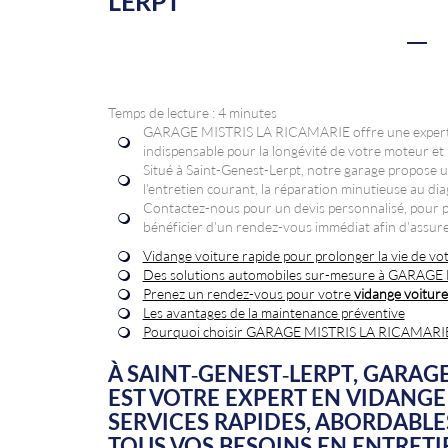
LERPT
Temps de lecture : 4 minutes
GARAGE MISTRIS LA RICAMARIE offre une expert
indispensable pour la longévité de votre moteur et
Situé à Saint-Genest-Lerpt, notre garage propose 
l'entretien courant, la réparation minutieuse au di
Contactez-nous pour un devis personnalisé, pour pl
bénéficier d'un rendez-vous immédiat afin d'assurer 
Vidange voiture rapide pour prolonger la vie de v
Des solutions automobiles sur-mesure à GARAGE
Prenez un rendez-vous pour votre
vidange voiture
Les avantages de la maintenance préventive
Pourquoi choisir GARAGE MISTRIS LA RICAMARIE 
À SAINT-GENEST-LERPT, GARAGE
EST VOTRE EXPERT EN
VIDANGE
SERVICES RAPIDES, ABORDABLE
TOUS VOS BESOINS EN ENTRET