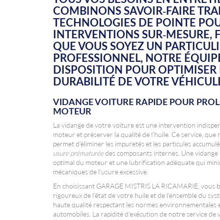
COMBINONS SAVOIR-FAIRE TRA
TECHNOLOGIES DE POINTE POU
INTERVENTIONS SUR-MESURE, FI
QUE VOUS SOYEZ UN PARTICUL
PROFESSIONNEL, NOTRE ÉQUIPE
DISPOSITION POUR OPTIMISER
DURABILITÉ DE VOTRE VÉHICUL
VIDANGE VOITURE RAPIDE POUR PROL
MOTEUR
La vidange de votre voiture est une intervention indisp
moteur et préserver la qualité de l'huile. Ce service, qu
permet d'éliminer les impuretés et les particules accumulé
usure prématurée
des composants internes. Une vidange 
optimal du moteur et une lubrification adéquate qui minim
mécaniques de l'usure excessive.
En choisissant GARAGE MISTRIS LA RICAMARIE, vous bénéf
rigoureux de l'état de votre huile et de l'ensemble du sy
haute qualité respectant les normes environnementales 
automobiles. La rapidité d'exécution de notre service de