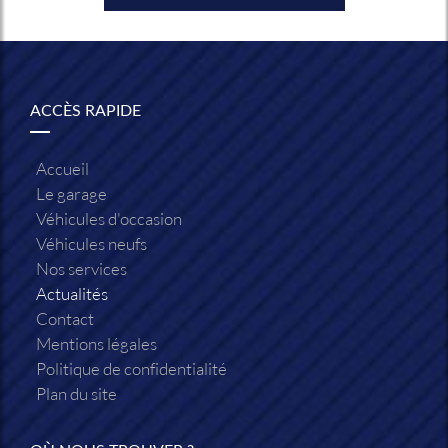
ACCÈS RAPIDE
Accueil
Le garage
Véhicules d'occasion
Véhicules neufs
Nos services
Actualités
Contact
Mentions légales
Politique de confidentialité
Plan du site