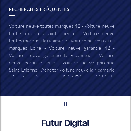
RECHERCHES FRÉQUENTES :
Voiture neuve toutes marques 42
Voiture neuve
toutes marques saint etienne
Voiture neuve
toutes marques la ricamarie
Voiture neuve toutes
marques Loire
Voiture neuve garantie 42
Voiture neuve garantie la Ricamarie
Voiture
neuve garantie loire
Voiture neuve garantie
Saint-Étienne
Acheter voiture neuve la ricamarie
Acheter voiture neuve Saint-Étienne
Véhicule
neuf 42
Véhicule neuf loire
Garage automobile
neuf 42
Garage automobile neuf loire
Garage
automobile neuf la ricamarie
Garage automobile
neuf Saint-Étienne
Vendeur voiture neuve 42
Vendeur voiture neuve loire
Vendeur voiture
neuve la Ricamarie
Vendeur voiture neuve Saint-
Étienne
Concessionnaire voiture neuve 42