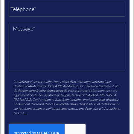
Les informations recueillies font l’objet d’un traitement informatique
destiné à
GARAGE MISTRIS LA RICAMARIE
, responsable du traitement, afin
de donner suite à votre demande et de vous recontacter. Les données sont
également destinées à Futur Digital, prestataire de GARAGE MISTRIS LA
RICAMARIE. Conformément à la réglementation en vigueur, vous disposez
notamment d'un droit d'accès, de rectification, d'opposition et d'effacement
sur les données personnelles qui vous concernent. Pour plus d’informations,
cliquez
ici
.