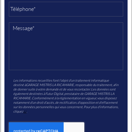
Les informations recueillies font l’objet d’un traitement informatique
destiné à
GARAGE MISTRIS LA RICAMARIE
, responsable du traitement, afin
de donner suite à votre demande et de vous recontacter. Les données sont
également destinées à Futur Digital, prestataire de GARAGE MISTRIS LA
RICAMARIE. Conformément à la réglementation en vigueur, vous disposez
notamment d'un droit d'accès, de rectification, d'opposition et d'effacement
sur les données personnelles qui vous concernent. Pour plus d’informations,
cliquez
ici
.