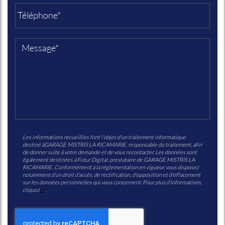
Les informations recueillies font l’objet d’un traitement informatique
destiné à
GARAGE MISTRIS LA RICAMARIE
, responsable du traitement, afin
de donner suite à votre demande et de vous recontacter. Les données sont
également destinées à Futur Digital, prestataire de GARAGE MISTRIS LA
RICAMARIE. Conformément à la réglementation en vigueur, vous disposez
notamment d'un droit d'accès, de rectification, d'opposition et d'effacement
sur les données personnelles qui vous concernent. Pour plus d’informations,
cliquez
ici
.