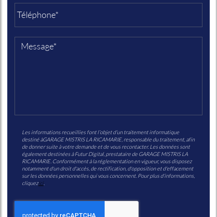
Les informations recueillies font l’objet d’un traitement informatique
destiné à
GARAGE MISTRIS LA RICAMARIE
, responsable du traitement, afin
de donner suite à votre demande et de vous recontacter. Les données sont
également destinées à Futur Digital, prestataire de GARAGE MISTRIS LA
RICAMARIE. Conformément à la réglementation en vigueur, vous disposez
notamment d'un droit d'accès, de rectification, d'opposition et d'effacement
sur les données personnelles qui vous concernent. Pour plus d’informations,
cliquez
ici
.