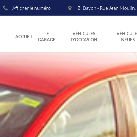
Afficher le numéro
ZI Bayon - Rue Jean Moulin
,
LE
VÉHICULES
VÉHICULE
ACCUEIL
GARAGE
D'OCCASION
NEUFS