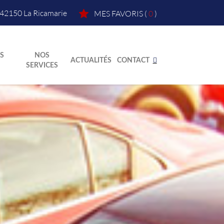
42150
La Ricamarie
MES FAVORIS
(
0
)
S
NOS
ACTUALITÉS
CONTACT
SERVICES