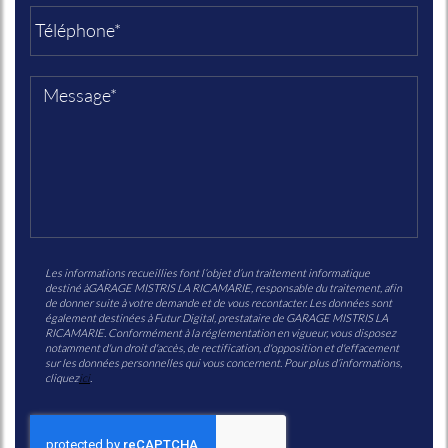
Les informations recueillies font l’objet d’un traitement informatique
destiné à
GARAGE MISTRIS LA RICAMARIE
, responsable du traitement, afin
de donner suite à votre demande et de vous recontacter. Les données sont
également destinées à Futur Digital, prestataire de GARAGE MISTRIS LA
RICAMARIE. Conformément à la réglementation en vigueur, vous disposez
notamment d'un droit d'accès, de rectification, d'opposition et d'effacement
sur les données personnelles qui vous concernent. Pour plus d’informations,
cliquez
ici
.