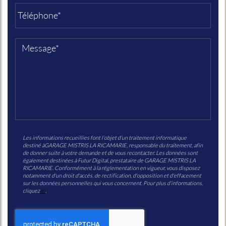
Les informations recueillies font l’objet d’un traitement informatique
destiné à
GARAGE MISTRIS LA RICAMARIE
, responsable du traitement, afin
de donner suite à votre demande et de vous recontacter. Les données sont
également destinées à Futur Digital, prestataire de GARAGE MISTRIS LA
RICAMARIE. Conformément à la réglementation en vigueur, vous disposez
notamment d'un droit d'accès, de rectification, d'opposition et d'effacement
sur les données personnelles qui vous concernent. Pour plus d’informations,
cliquez
ici
.