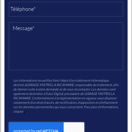
Les informations recueillies font l’objet d’un traitement informatique
destiné à
GARAGE MISTRIS LA RICAMARIE
, responsable du traitement, afin
de donner suite à votre demande et de vous recontacter. Les données sont
également destinées à Futur Digital, prestataire de GARAGE MISTRIS LA
RICAMARIE. Conformément à la réglementation en vigueur, vous disposez
notamment d'un droit d'accès, de rectification, d'opposition et d'effacement
sur les données personnelles qui vous concernent. Pour plus d’informations,
cliquez
ici
.