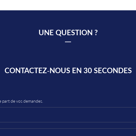
UNE QUESTION ?
CONTACTEZ-NOUS EN 30 SECONDES
re part de vos demandes.