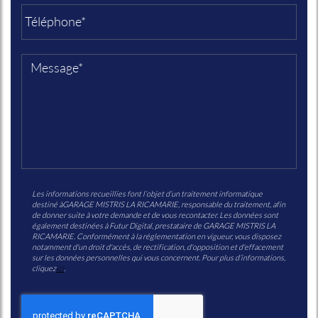
Les informations recueillies font l’objet d’un traitement informatique
destiné à
GARAGE MISTRIS LA RICAMARIE
, responsable du traitement, afin
de donner suite à votre demande et de vous recontacter. Les données sont
également destinées à Futur Digital, prestataire de GARAGE MISTRIS LA
RICAMARIE. Conformément à la réglementation en vigueur, vous disposez
notamment d'un droit d'accès, de rectification, d'opposition et d'effacement
sur les données personnelles qui vous concernent. Pour plus d’informations,
cliquez
ici
.