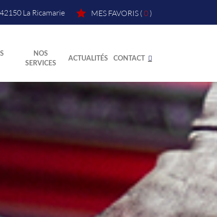
42150
La Ricamarie
MES FAVORIS
(
0
)
S
NOS
ACTUALITÉS
CONTACT
SERVICES