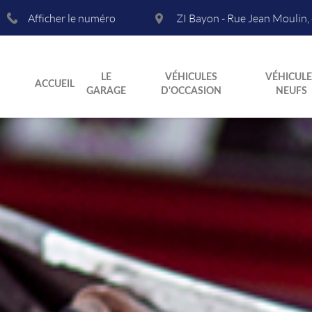
Afficher le numéro
ZI Bayon - Rue Jean Moulin
,
LE
VÉHICULES
VÉHICULE
ACCUEIL
GARAGE
D'OCCASION
NEUFS