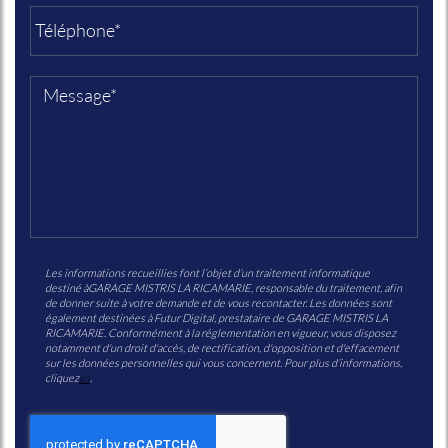
Les informations recueillies font l’objet d’un traitement informatique
destiné à
GARAGE MISTRIS LA RICAMARIE
, responsable du traitement, afin
de donner suite à votre demande et de vous recontacter. Les données sont
également destinées à Futur Digital, prestataire de GARAGE MISTRIS LA
RICAMARIE. Conformément à la réglementation en vigueur, vous disposez
notamment d'un droit d'accès, de rectification, d'opposition et d'effacement
sur les données personnelles qui vous concernent. Pour plus d’informations,
cliquez
ici
.