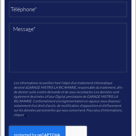
Les informations recueillies font l’objet d’un traitement informatique
destiné à
GARAGE MISTRIS LA RICAMARIE
, responsable du traitement, afin
de donner suite à votre demande et de vous recontacter. Les données sont
également destinées à Futur Digital, prestataire de GARAGE MISTRIS LA
RICAMARIE. Conformément à la réglementation en vigueur, vous disposez
notamment d'un droit d'accès, de rectification, d'opposition et d'effacement
sur les données personnelles qui vous concernent. Pour plus d’informations,
cliquez
ici
.