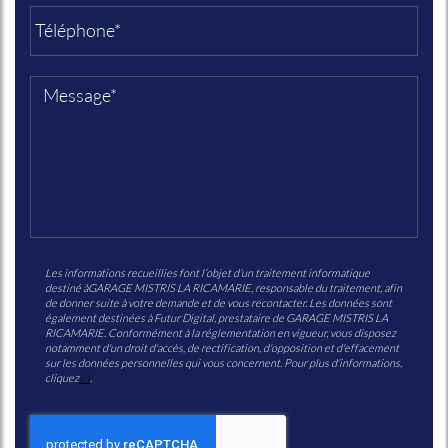
Les informations recueillies font l’objet d’un traitement informatique
destiné à
GARAGE MISTRIS LA RICAMARIE
, responsable du traitement, afin
de donner suite à votre demande et de vous recontacter. Les données sont
également destinées à Futur Digital, prestataire de GARAGE MISTRIS LA
RICAMARIE. Conformément à la réglementation en vigueur, vous disposez
notamment d'un droit d'accès, de rectification, d'opposition et d'effacement
sur les données personnelles qui vous concernent. Pour plus d’informations,
cliquez
ici
.