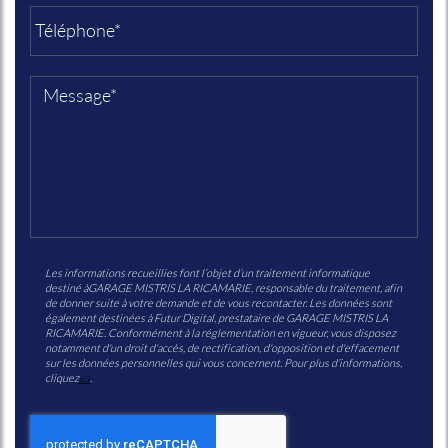
Les informations recueillies font l’objet d’un traitement informatique
destiné à
GARAGE MISTRIS LA RICAMARIE
, responsable du traitement, afin
de donner suite à votre demande et de vous recontacter. Les données sont
également destinées à Futur Digital, prestataire de GARAGE MISTRIS LA
RICAMARIE. Conformément à la réglementation en vigueur, vous disposez
notamment d'un droit d'accès, de rectification, d'opposition et d'effacement
sur les données personnelles qui vous concernent. Pour plus d’informations,
cliquez
ici
.