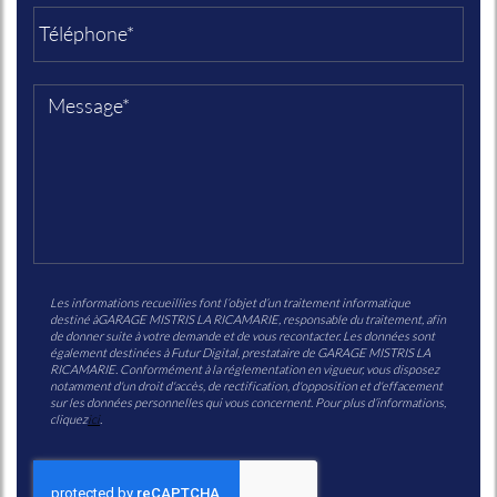
Les informations recueillies font l’objet d’un traitement informatique
destiné à
GARAGE MISTRIS LA RICAMARIE
, responsable du traitement, afin
de donner suite à votre demande et de vous recontacter. Les données sont
également destinées à Futur Digital, prestataire de GARAGE MISTRIS LA
RICAMARIE. Conformément à la réglementation en vigueur, vous disposez
notamment d'un droit d'accès, de rectification, d'opposition et d'effacement
sur les données personnelles qui vous concernent. Pour plus d’informations,
cliquez
ici
.