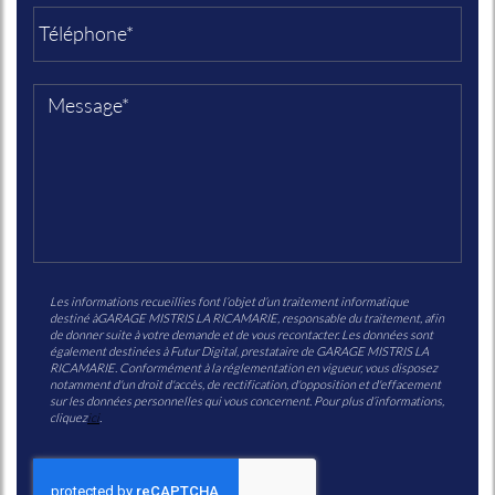
Les informations recueillies font l’objet d’un traitement informatique
destiné à
GARAGE MISTRIS LA RICAMARIE
, responsable du traitement, afin
de donner suite à votre demande et de vous recontacter. Les données sont
également destinées à Futur Digital, prestataire de GARAGE MISTRIS LA
RICAMARIE. Conformément à la réglementation en vigueur, vous disposez
notamment d'un droit d'accès, de rectification, d'opposition et d'effacement
sur les données personnelles qui vous concernent. Pour plus d’informations,
cliquez
ici
.