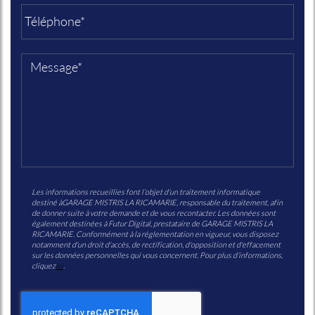
Les informations recueillies font l’objet d’un traitement informatique
destiné à
GARAGE MISTRIS LA RICAMARIE
, responsable du traitement, afin
de donner suite à votre demande et de vous recontacter. Les données sont
également destinées à Futur Digital, prestataire de GARAGE MISTRIS LA
RICAMARIE. Conformément à la réglementation en vigueur, vous disposez
notamment d'un droit d'accès, de rectification, d'opposition et d'effacement
sur les données personnelles qui vous concernent. Pour plus d’informations,
cliquez
ici
.