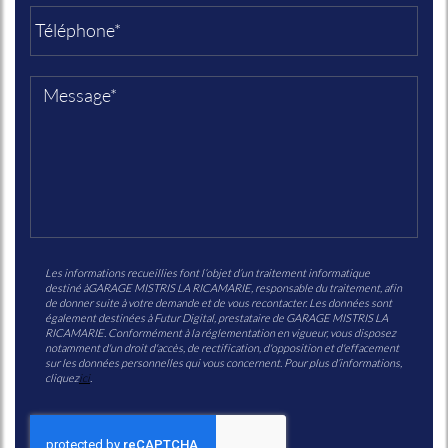
Les informations recueillies font l’objet d’un traitement informatique
destiné à
GARAGE MISTRIS LA RICAMARIE
, responsable du traitement, afin
de donner suite à votre demande et de vous recontacter. Les données sont
également destinées à Futur Digital, prestataire de GARAGE MISTRIS LA
RICAMARIE. Conformément à la réglementation en vigueur, vous disposez
notamment d'un droit d'accès, de rectification, d'opposition et d'effacement
sur les données personnelles qui vous concernent. Pour plus d’informations,
cliquez
ici
.