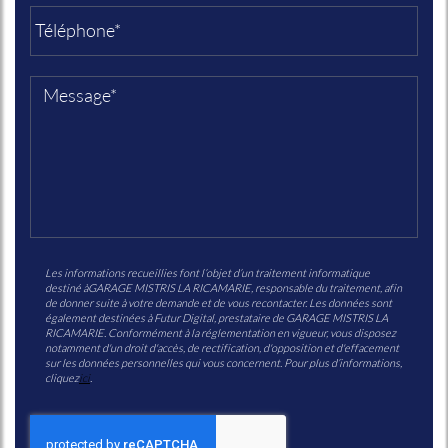
Les informations recueillies font l’objet d’un traitement informatique
destiné à
GARAGE MISTRIS LA RICAMARIE
, responsable du traitement, afin
de donner suite à votre demande et de vous recontacter. Les données sont
également destinées à Futur Digital, prestataire de GARAGE MISTRIS LA
RICAMARIE. Conformément à la réglementation en vigueur, vous disposez
notamment d'un droit d'accès, de rectification, d'opposition et d'effacement
sur les données personnelles qui vous concernent. Pour plus d’informations,
cliquez
ici
.