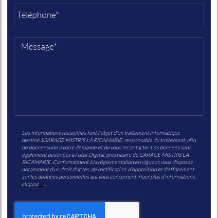
Les informations recueillies font l’objet d’un traitement informatique
destiné à
GARAGE MISTRIS LA RICAMARIE
, responsable du traitement, afin
de donner suite à votre demande et de vous recontacter. Les données sont
également destinées à Futur Digital, prestataire de GARAGE MISTRIS LA
RICAMARIE. Conformément à la réglementation en vigueur, vous disposez
notamment d'un droit d'accès, de rectification, d'opposition et d'effacement
sur les données personnelles qui vous concernent. Pour plus d’informations,
cliquez
ici
.