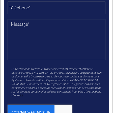
Les informations recueillies font l’objet d’un traitement informatique
destiné à
GARAGE MISTRIS LA RICAMARIE
, responsable du traitement, afin
de donner suite à votre demande et de vous recontacter. Les données sont
également destinées à Futur Digital, prestataire de GARAGE MISTRIS LA
RICAMARIE. Conformément à la réglementation en vigueur, vous disposez
notamment d'un droit d'accès, de rectification, d'opposition et d'effacement
sur les données personnelles qui vous concernent. Pour plus d’informations,
cliquez
ici
.