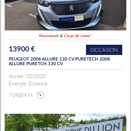
Nouveauté
&
Coup de coeur
13900 €
OCCASION
PEUGEOT 2008 ALLURE 130 CV PURETECH 2008
ALLURE PURETCH 130 CV
Année :
02/2020
Énergie :
Essence
71900 KM