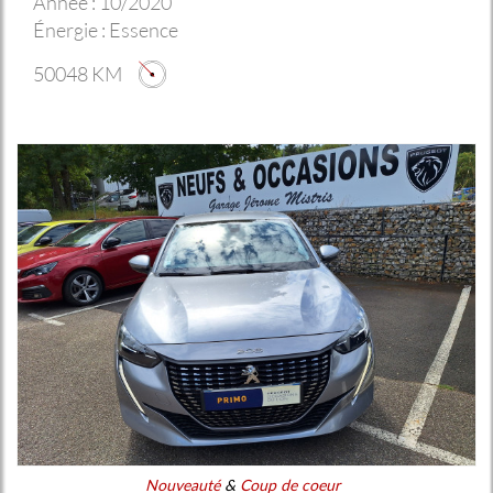
Année :
10/2020
Énergie :
Essence
50048 KM
Nouveauté
&
Coup de coeur