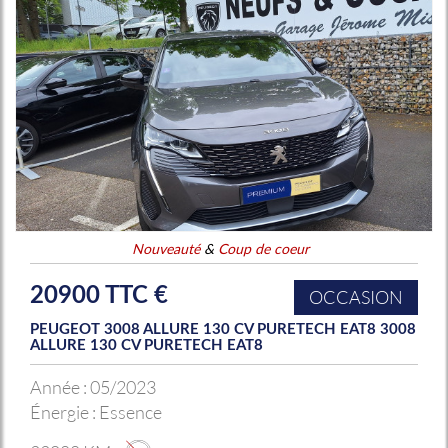
Nouveauté
&
Coup de coeur
20900 TTC €
OCCASION
PEUGEOT 3008 ALLURE 130 CV PURETECH EAT8 3008
ALLURE 130 CV PURETECH EAT8
Année :
05/2023
Énergie :
Essence