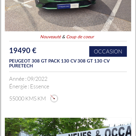
Nouveauté
&
Coup de coeur
19490 €
OCCASION
PEUGEOT 308 GT PACK 130 CV 308 GT 130 CV
PURETECH
Année :
09/2022
Énergie :
Essence
55000 KMS KM