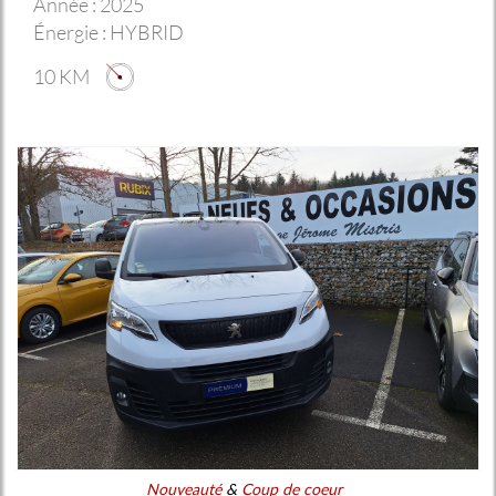
Année :
2025
Énergie :
HYBRID
10 KM
Nouveauté
&
Coup de coeur