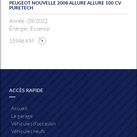
PEUGEOT NOUVELLE 2008 ALLURE ALLURE 100 CV
PURETECH
Année :
09/2022
Énergie :
Essence
15946 KM
ACCÈS RAPIDE
Accueil
Le garage
Véhicules d'occasion
Véhicules neufs