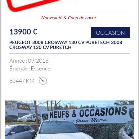
Nouveauté
&
Coup de coeur
13900 €
OCCASION
PEUGEOT 3008 CROSWAY 130 CV PURETECH 3008
CROSWAY 130 CV PURETCH
Année :
09/2018
Énergie :
Essence
62447 KM