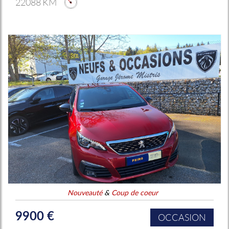
22088 KM
Nouveauté
&
Coup de coeur
9900 €
OCCASION