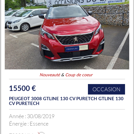
Nouveauté
&
Coup de coeur
15500 €
OCCASION
PEUGEOT 3008 GTLINE 130 CV PURETCH GTLINE 130
CV PURETECH
Année :
30/08/2019
Énergie :
Essence