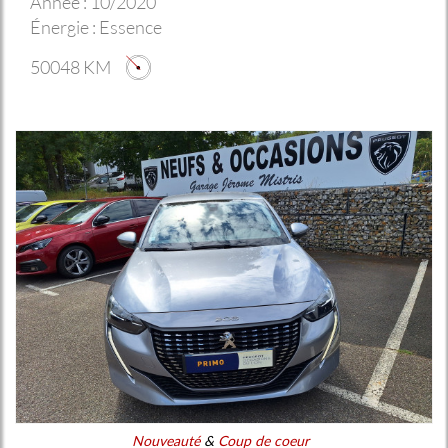
Année :
10/2020
Énergie :
Essence
50048 KM
Nouveauté
&
Coup de coeur