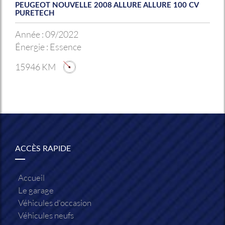
PEUGEOT NOUVELLE 2008 ALLURE ALLURE 100 CV
PURETECH
Année :
09/2022
Énergie :
Essence
15946 KM
ACCÈS RAPIDE
Accueil
Le garage
Véhicules d'occasion
Véhicules neufs