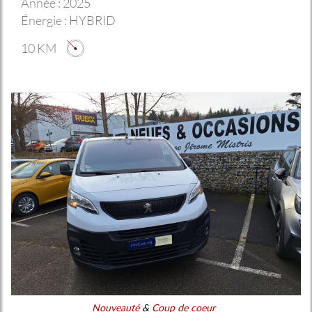
Année :
2025
Énergie :
HYBRID
10 KM
Nouveauté
&
Coup de coeur