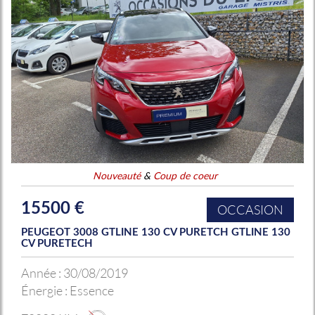
Nouveauté
&
Coup de coeur
15500 €
OCCASION
PEUGEOT 3008 GTLINE 130 CV PURETCH GTLINE 130
CV PURETECH
Année :
30/08/2019
Énergie :
Essence