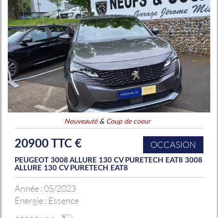
Nouveauté
&
Coup de coeur
20900 TTC €
OCCASION
PEUGEOT 3008 ALLURE 130 CV PURETECH EAT8 3008
ALLURE 130 CV PURETECH EAT8
Année :
05/2023
Énergie :
Essence