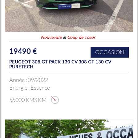
Nouveauté
&
Coup de coeur
19490 €
OCCASION
PEUGEOT 308 GT PACK 130 CV 308 GT 130 CV
PURETECH
Année :
09/2022
Énergie :
Essence
55000 KMS KM