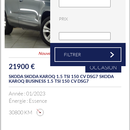
PRIX
Nouveauté
&
Coup de coeur
21900 €
OCCASION
SKODA SKODA KAROQ 1.5 TSI 150 CV DSG7 SKODA
KAROQ BUSINESS 1.5 TSI 150 CV DSG7
Année :
01/2023
Énergie :
Essence
30800 KM