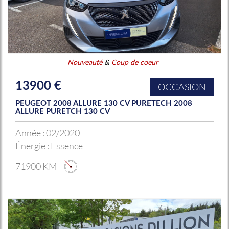
Nouveauté
&
Coup de coeur
13900 €
OCCASION
PEUGEOT 2008 ALLURE 130 CV PURETECH 2008
ALLURE PURETCH 130 CV
Année :
02/2020
Énergie :
Essence
71900 KM