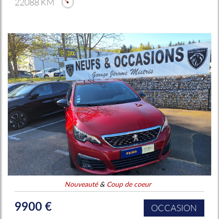
22088 KM
Nouveauté
&
Coup de coeur
9900 €
OCCASION