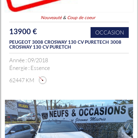
Nouveauté
&
Coup de coeur
13900 €
OCCASION
PEUGEOT 3008 CROSWAY 130 CV PURETECH 3008
CROSWAY 130 CV PURETCH
Année :
09/2018
Énergie :
Essence
62447 KM