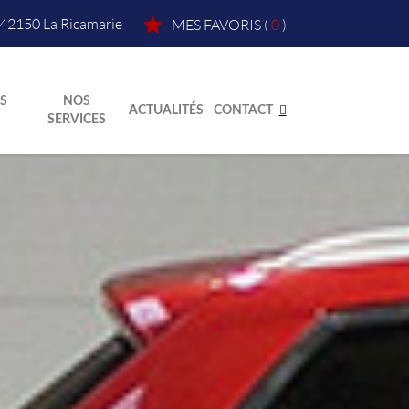
42150
La Ricamarie
MES FAVORIS
(
0
)
S
NOS
ACTUALITÉS
CONTACT
SERVICES