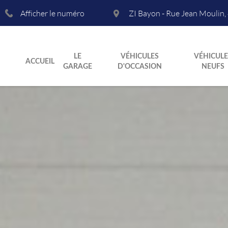
Afficher le numéro
ZI Bayon - Rue Jean Moulin
,
LE
VÉHICULES
VÉHICULE
ACCUEIL
GARAGE
D'OCCASION
NEUFS