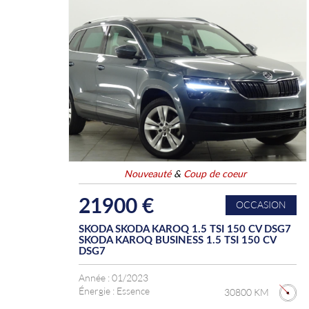
Nouveauté
&
Coup de coeur
21900 €
OCCASION
SKODA SKODA KAROQ 1.5 TSI 150 CV DSG7
SKODA KAROQ BUSINESS 1.5 TSI 150 CV
DSG7
Année :
01/2023
Énergie :
Essence
30800 KM