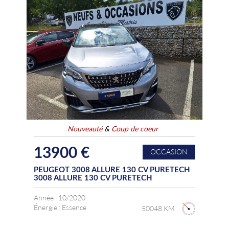
Nouveauté
&
Coup de coeur
13900 €
OCCASION
PEUGEOT 3008 ALLURE 130 CV PURETECH
3008 ALLURE 130 CV PURETECH
Année :
10/2020
Énergie :
Essence
50048 KM