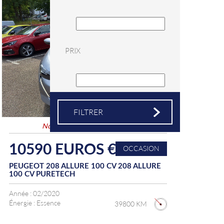
PRIX
Nouveauté
&
Coup de coeur
10590 EUROS €
OCCASION
PEUGEOT 208 ALLURE 100 CV 208 ALLURE
100 CV PURETECH
Année :
02/2020
Énergie :
Essence
39800 KM