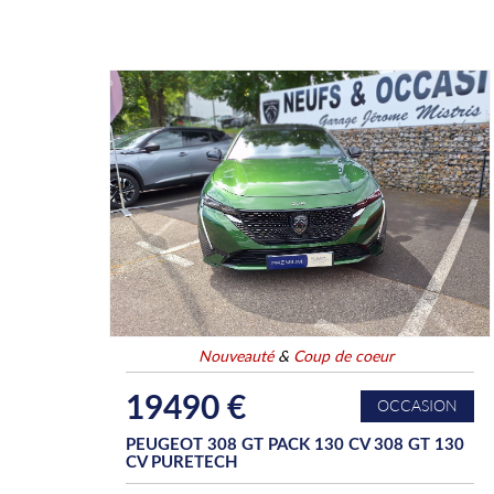
Nouveauté
&
Coup de coeur
19490 €
OCCASION
PEUGEOT 308 GT PACK 130 CV 308 GT 130
CV PURETECH