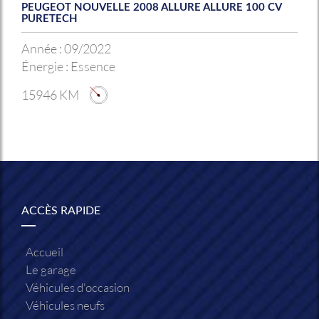
PEUGEOT NOUVELLE 2008 ALLURE ALLURE 100 CV
PURETECH
Année :
09/2022
Énergie :
Essence
15946 KM
ACCÈS RAPIDE
Accueil
Le garage
Véhicules d'occasion
Véhicules neufs