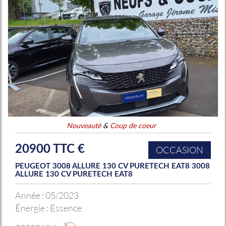
Nouveauté
&
Coup de coeur
20900 TTC €
OCCASION
PEUGEOT 3008 ALLURE 130 CV PURETECH EAT8 3008
ALLURE 130 CV PURETECH EAT8
Année :
05/2023
Énergie :
Essence