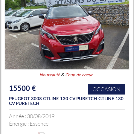
Nouveauté
&
Coup de coeur
15500 €
OCCASION
PEUGEOT 3008 GTLINE 130 CV PURETCH GTLINE 130
CV PURETECH
Année :
30/08/2019
Énergie :
Essence