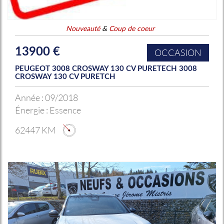
Nouveauté
&
Coup de coeur
13900 €
OCCASION
PEUGEOT 3008 CROSWAY 130 CV PURETECH 3008
CROSWAY 130 CV PURETCH
Année :
09/2018
Énergie :
Essence
62447 KM