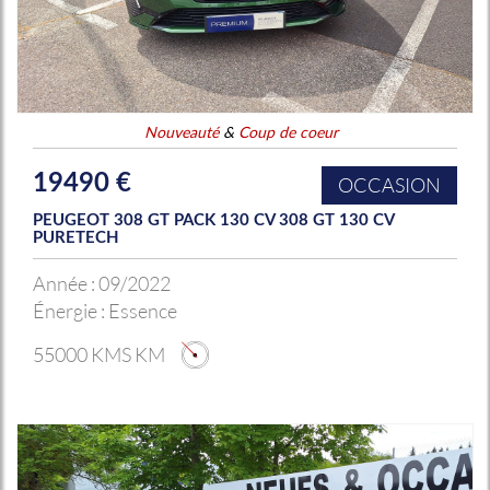
Nouveauté
&
Coup de coeur
19490 €
OCCASION
PEUGEOT 308 GT PACK 130 CV 308 GT 130 CV
PURETECH
Année :
09/2022
Énergie :
Essence
55000 KMS KM