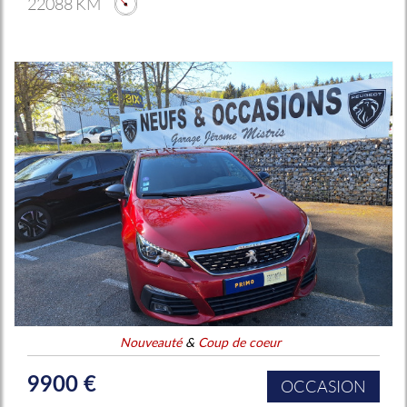
22088 KM
Nouveauté
&
Coup de coeur
9900 €
OCCASION