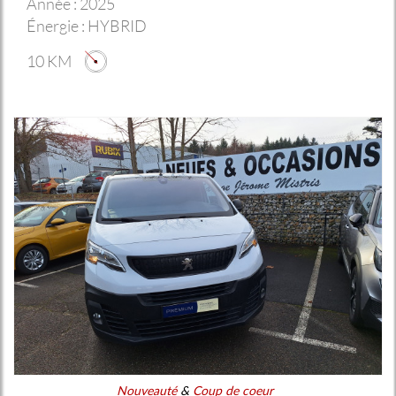
Année :
2025
Énergie :
HYBRID
10 KM
Nouveauté
&
Coup de coeur