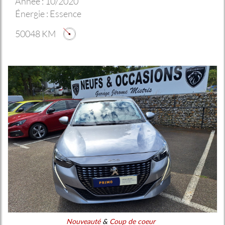
Année :
10/2020
Énergie :
Essence
50048 KM
Nouveauté
&
Coup de coeur