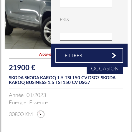
PRIX
Nouveauté
&
Coup de coeur
21900 €
OCCASION
SKODA SKODA KAROQ 1.5 TSI 150 CV DSG7 SKODA
KAROQ BUSINESS 1.5 TSI 150 CV DSG7
Année :
01/2023
Énergie :
Essence
30800 KM