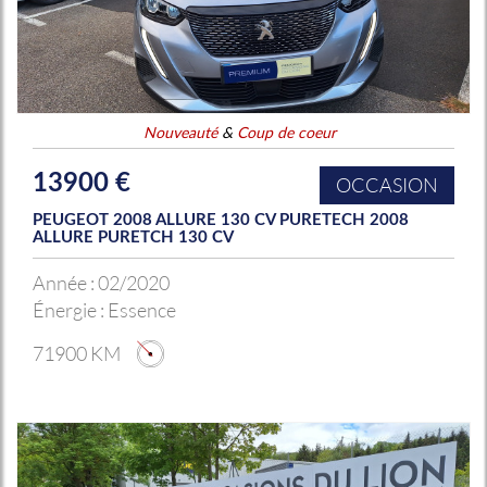
Nouveauté
&
Coup de coeur
13900 €
OCCASION
PEUGEOT 2008 ALLURE 130 CV PURETECH 2008
ALLURE PURETCH 130 CV
Année :
02/2020
Énergie :
Essence
71900 KM