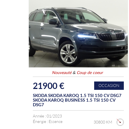
Nouveauté
&
Coup de coeur
21900 €
OCCASION
SKODA SKODA KAROQ 1.5 TSI 150 CV DSG7
SKODA KAROQ BUSINESS 1.5 TSI 150 CV
DSG7
Année :
01/2023
Énergie :
Essence
30800 KM