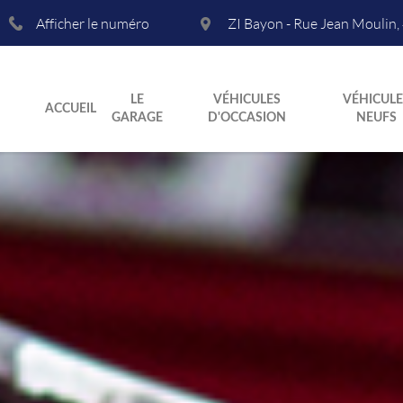
Afficher le numéro
ZI Bayon - Rue Jean Moulin
,
LE
VÉHICULES
VÉHICULE
ACCUEIL
GARAGE
D'OCCASION
NEUFS