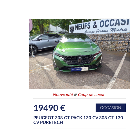
Nouveauté
&
Coup de coeur
19490 €
OCCASION
PEUGEOT 308 GT PACK 130 CV 308 GT 130
CV PURETECH