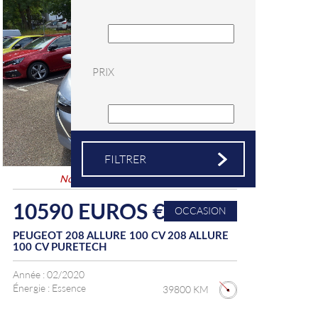
PRIX
Nouveauté
&
Coup de coeur
10590 EUROS €
OCCASION
PEUGEOT 208 ALLURE 100 CV 208 ALLURE
100 CV PURETECH
Année :
02/2020
Énergie :
Essence
39800 KM