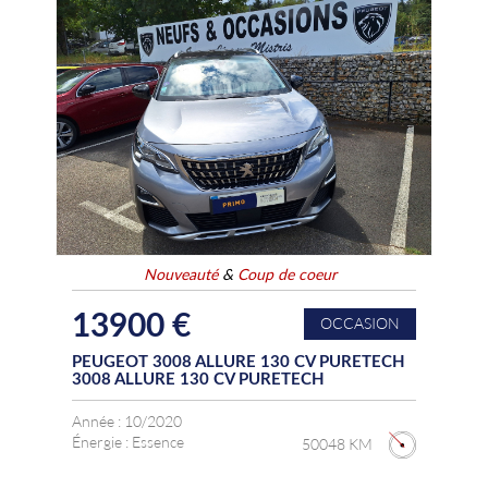
Nouveauté
&
Coup de coeur
13900 €
OCCASION
PEUGEOT 3008 ALLURE 130 CV PURETECH
3008 ALLURE 130 CV PURETECH
Année :
10/2020
Énergie :
Essence
50048 KM