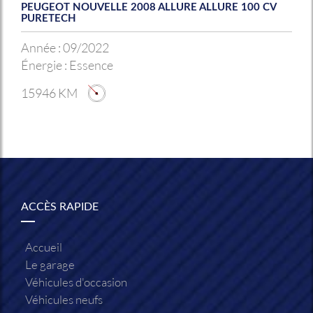
PEUGEOT NOUVELLE 2008 ALLURE ALLURE 100 CV
PURETECH
Année :
09/2022
Énergie :
Essence
15946 KM
ACCÈS RAPIDE
Accueil
Le garage
Véhicules d'occasion
Véhicules neufs