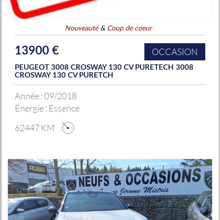
Nouveauté
&
Coup de coeur
13900 €
OCCASION
PEUGEOT 3008 CROSWAY 130 CV PURETECH 3008
CROSWAY 130 CV PURETCH
Année :
09/2018
Énergie :
Essence
62447 KM