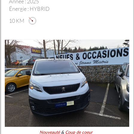
Année :
2025
Énergie :
HYBRID
10 KM
Nouveauté
&
Coup de coeur