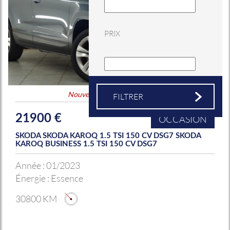
PRIX
Nouveauté
&
Coup de coeur
21900 €
OCCASION
SKODA SKODA KAROQ 1.5 TSI 150 CV DSG7 SKODA
KAROQ BUSINESS 1.5 TSI 150 CV DSG7
Année :
01/2023
Énergie :
Essence
30800 KM