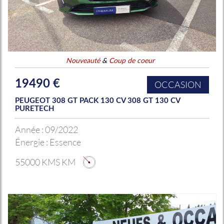
Nouveauté
&
Coup de coeur
19490 €
OCCASION
PEUGEOT 308 GT PACK 130 CV 308 GT 130 CV
PURETECH
Année :
09/2022
Énergie :
Essence
55000 KMS KM