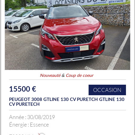
Nouveauté
&
Coup de coeur
15500 €
OCCASION
PEUGEOT 3008 GTLINE 130 CV PURETCH GTLINE 130
CV PURETECH
Année :
30/08/2019
Énergie :
Essence