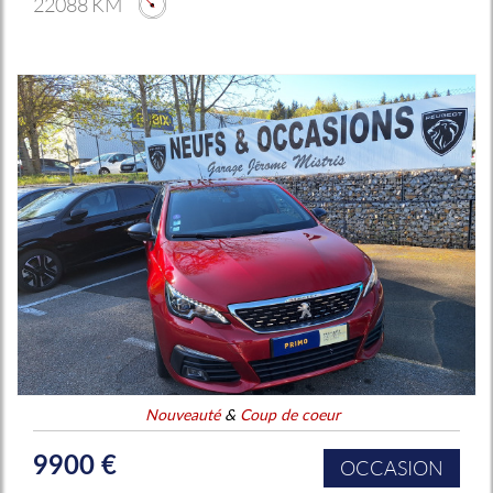
22088 KM
Nouveauté
&
Coup de coeur
9900 €
OCCASION