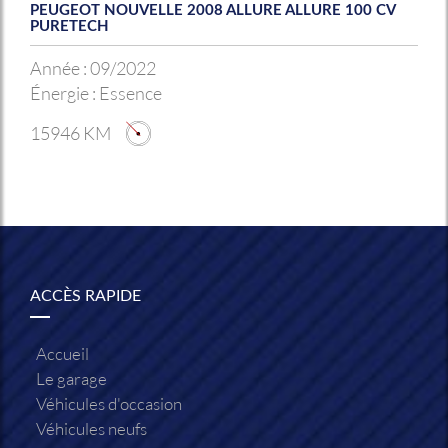
PEUGEOT NOUVELLE 2008 ALLURE ALLURE 100 CV
PURETECH
Année :
09/2022
Énergie :
Essence
15946 KM
ACCÈS RAPIDE
Accueil
Le garage
Véhicules d'occasion
Véhicules neufs