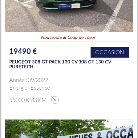
Nouveauté
&
Coup de coeur
19490 €
OCCASION
PEUGEOT 308 GT PACK 130 CV 308 GT 130 CV
PURETECH
Année :
09/2022
Énergie :
Essence
55000 KMS KM