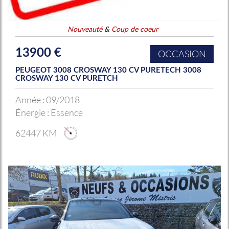
Nouveauté
&
Coup de coeur
13900 €
OCCASION
PEUGEOT 3008 CROSWAY 130 CV PURETECH 3008
CROSWAY 130 CV PURETCH
Année :
09/2018
Énergie :
Essence
62447 KM