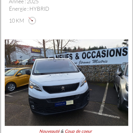
Année :
2025
Énergie :
HYBRID
10 KM
Nouveauté
&
Coup de coeur