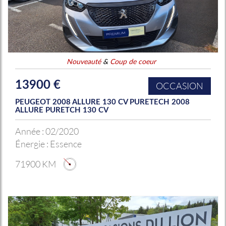
Nouveauté
&
Coup de coeur
13900 €
OCCASION
PEUGEOT 2008 ALLURE 130 CV PURETECH 2008
ALLURE PURETCH 130 CV
Année :
02/2020
Énergie :
Essence
71900 KM