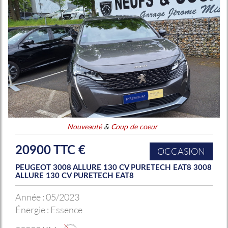
Nouveauté
&
Coup de coeur
20900 TTC €
OCCASION
PEUGEOT 3008 ALLURE 130 CV PURETECH EAT8 3008
ALLURE 130 CV PURETECH EAT8
Année :
05/2023
Énergie :
Essence