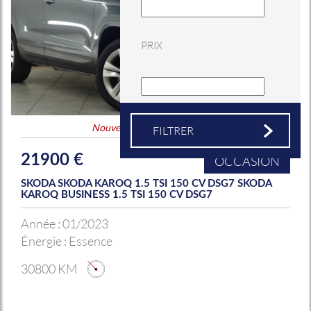
PRIX
Nouveauté
&
Coup de coeur
21900 €
OCCASION
SKODA SKODA KAROQ 1.5 TSI 150 CV DSG7 SKODA
KAROQ BUSINESS 1.5 TSI 150 CV DSG7
Année :
01/2023
Énergie :
Essence
30800 KM