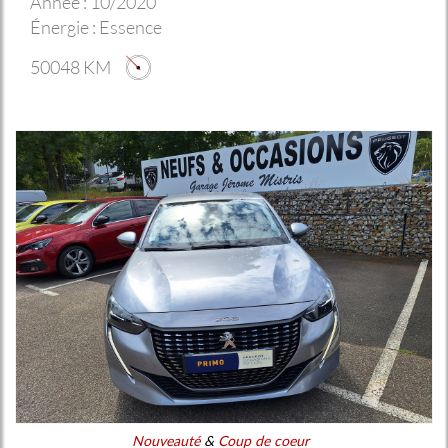
Année :
10/2020
Énergie :
Essence
50048 KM
Nouveauté
&
Coup de coeur