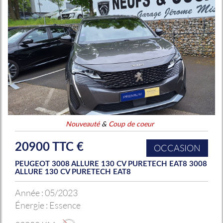
Nouveauté
&
Coup de coeur
20900 TTC €
OCCASION
PEUGEOT 3008 ALLURE 130 CV PURETECH EAT8 3008
ALLURE 130 CV PURETECH EAT8
Année :
05/2023
Énergie :
Essence