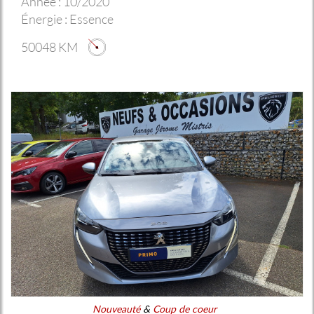
Année :
10/2020
Énergie :
Essence
50048 KM
Nouveauté
&
Coup de coeur