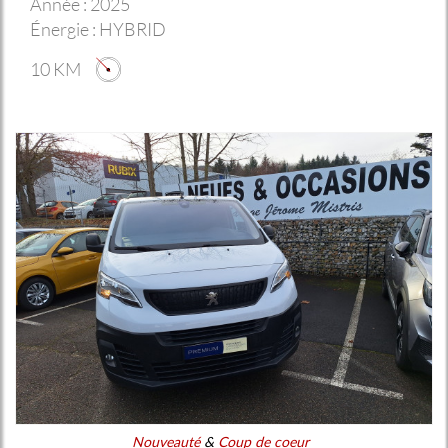
Année :
2025
Énergie :
HYBRID
10 KM
Nouveauté
&
Coup de coeur