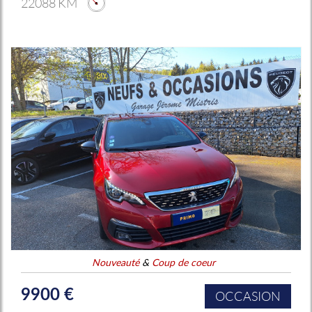
22088 KM
Nouveauté
&
Coup de coeur
9900 €
OCCASION