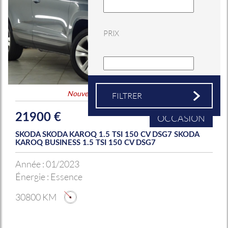
PRIX
Nouveauté
&
Coup de coeur
21900 €
OCCASION
SKODA SKODA KAROQ 1.5 TSI 150 CV DSG7 SKODA
KAROQ BUSINESS 1.5 TSI 150 CV DSG7
Année :
01/2023
Énergie :
Essence
30800 KM