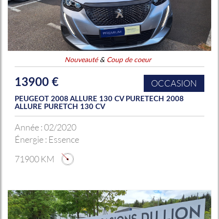
Nouveauté
&
Coup de coeur
13900 €
OCCASION
PEUGEOT 2008 ALLURE 130 CV PURETECH 2008
ALLURE PURETCH 130 CV
Année :
02/2020
Énergie :
Essence
71900 KM