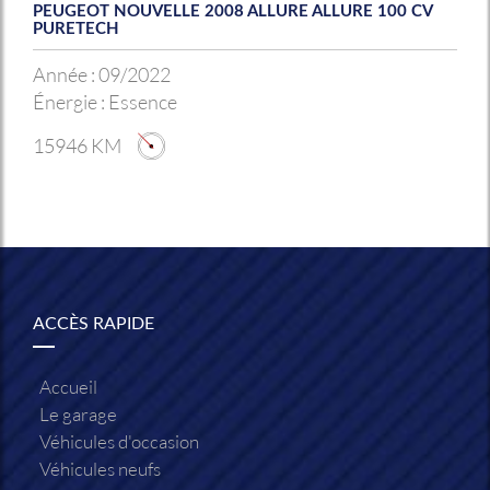
PEUGEOT NOUVELLE 2008 ALLURE ALLURE 100 CV
PURETECH
Année :
09/2022
Énergie :
Essence
15946 KM
ACCÈS RAPIDE
Accueil
Le garage
Véhicules d'occasion
Véhicules neufs