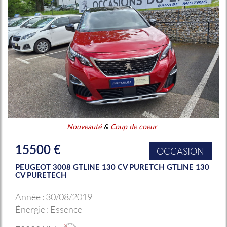
Nouveauté
&
Coup de coeur
15500 €
OCCASION
PEUGEOT 3008 GTLINE 130 CV PURETCH GTLINE 130
CV PURETECH
Année :
30/08/2019
Énergie :
Essence