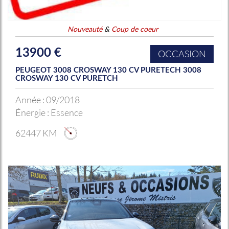
Nouveauté
&
Coup de coeur
13900 €
OCCASION
PEUGEOT 3008 CROSWAY 130 CV PURETECH 3008
CROSWAY 130 CV PURETCH
Année :
09/2018
Énergie :
Essence
62447 KM