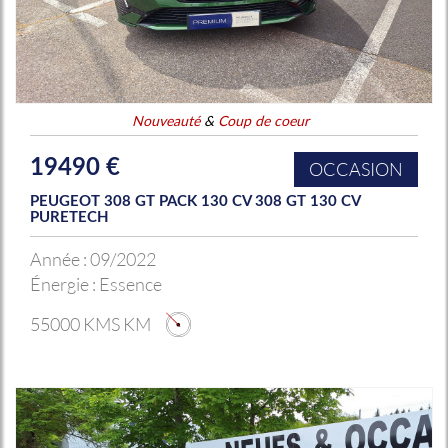
Nouveauté
&
Coup de coeur
19490 €
OCCASION
PEUGEOT 308 GT PACK 130 CV 308 GT 130 CV
PURETECH
Année :
09/2022
Énergie :
Essence
55000 KMS KM